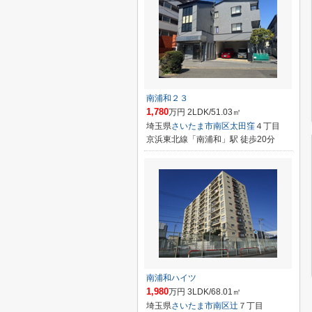
南浦和２３
1,780
万円 2LDK/51.03㎡
埼玉県
さいたま市南区
太田窪
４丁目
京浜東北線「南浦和」駅 徒歩20分
南浦和ハイツ
1,980
万円 3LDK/68.01㎡
埼玉県
さいたま市南区
辻
７丁目