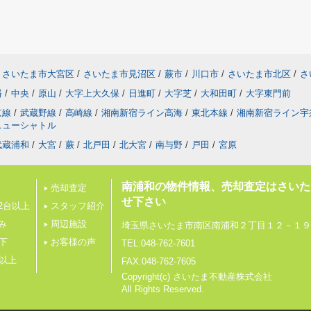
さいたま市大宮区
/
さいたま市見沼区
/
蕨市
/
川口市
/
さいたま市北区
/
さ
幡
/
中央
/
原山
/
大字上大久保
/
日進町
/
大字芝
/
大和田町
/
大字東門前
京線
/
武蔵野線
/
高崎線
/
湘南新宿ライン高海
/
東北本線
/
湘南新宿ライン宇
ニューシャトル
武蔵浦和
/
大宮
/
蕨
/
北戸田
/
北大宮
/
南与野
/
戸田
/
宮原
南浦和の物件情報、売却査定はさいた
売却査定
せ下さい
2台以上
スタッフ紹介
み
周辺施設
埼玉県さいたま市南区南浦和２丁目１２－１９
下
お客様の声
TEL:048-762-7601
帖以上
FAX:048-762-7605
Copyright(c) さいたま不動産株式会社
All Rights Reserved.