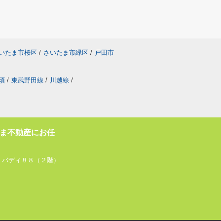
いたま市桜区
/
さいたま市緑区
/
戸田市
須
/
東武野田線
/
川越線
/
ま不動産にお任
 バディ８８（２階）