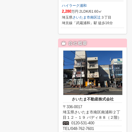
ハイラーク浦和
2,280
万円 2LDK/61.60㎡
埼玉県
さいたま市南区
辻
３丁目
埼京線「武蔵浦和」駅 徒歩16分
さいたま不動産株式会社
〒336-0017
埼玉県さいたま市南区南浦和２丁
目１２－１９ バディ８８（２階）
0120-531-400
TEL/048-762-7601