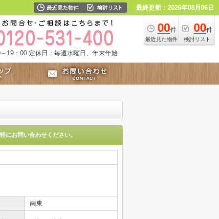
最終更新：2026年08月06日
00
00
件
件
最近見た物件
検討リスト
～19：00
定休日：毎週水曜日、年末年始
軽にお問い合わせください。
南東