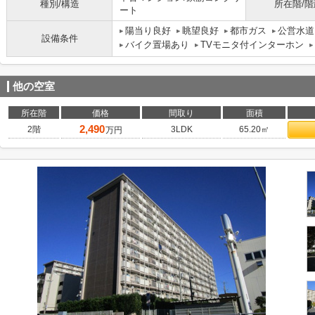
種別/構造
所在階/階
ート
陽当り良好
眺望良好
都市ガス
公営水道
設備条件
バイク置場あり
TVモニタ付インターホン
他の空室
所在階
価格
間取り
面積
2,490
2階
3LDK
65.20㎡
万円