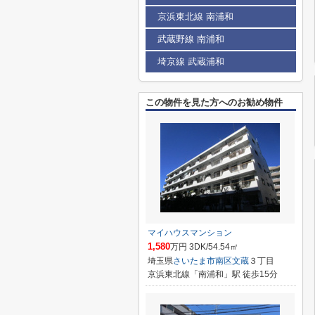
京浜東北線 南浦和
武蔵野線 南浦和
埼京線 武蔵浦和
この物件を見た方へのお勧め物件
マイハウスマンション
1,580
万円 3DK/54.54㎡
埼玉県
さいたま市南区
文蔵
３丁目
京浜東北線「南浦和」駅 徒歩15分