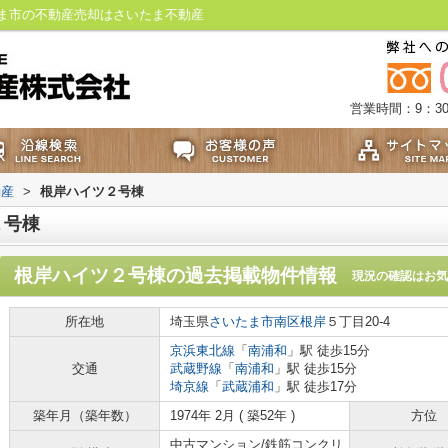
ま市の不動産売却はさいたま不動産
営業時間：9：30
動産
>
根岸ハイツ２号棟
２号棟
根岸ハイツ２号棟
の過去掲載物件情報
現況の確認はお気
所在地
埼玉県
さいたま市南区
根岸
５丁目20-4
京浜東北線
「
南浦和
」駅 徒歩15分
交通
武蔵野線
「
南浦和
」駅 徒歩15分
埼京線
「
武蔵浦和
」駅 徒歩17分
築年月（築年数）
1974年 2月 ( 築52年 )
方位
中古マンション/鉄筋コンクリ