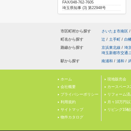
FAX/048-762-7605
埼玉県知事 (3) 第22948号
市区町村から探す
さいたま市南区
/
町名から探す
辻
/
土手町
/
白
路線から探す
京浜東北線
/
埼
埼玉新都市交通
駅から探す
南浦和
/
浦和
/
ホーム
現地販売会
会社概要
カースペース
プライバシーポリシー
リフォーム済
利用規約
月々10万円以
サイトマップ
リビング15
物件カタログ