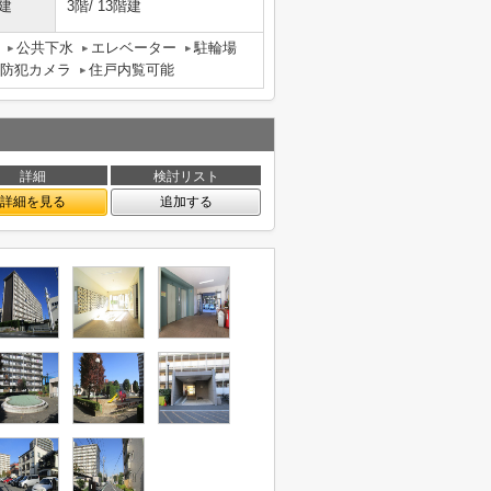
建
3階/ 13階建
公共下水
エレベーター
駐輪場
防犯カメラ
住戸内覧可能
詳細
検討リスト
詳細を見る
追加する