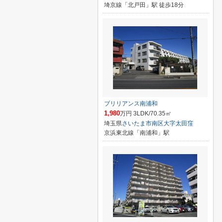
埼京線「北戸田」駅 徒歩18分
ブリリアンス南浦和
1,980
万円 3LDK/70.35㎡
埼玉県
さいたま市南区
大字太田窪
京浜東北線「南浦和」駅