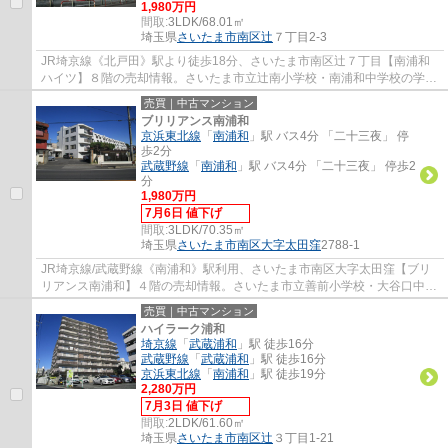
1,980万円
間取:
3LDK/68.01㎡
埼玉県
さいたま市南区
辻
７丁目2-3
JR埼京線《北戸田》駅より徒歩18分、さいたま市南区辻７丁目【南浦和
ハイツ】８階の売却情報。さいたま市立辻南小学校・南浦和中学校の学区
内となります。国道17号線・外環自動車道へ...
売買｜中古マンション
ブリリアンス南浦和
京浜東北線
「
南浦和
」駅 バス4分 「二十三夜」 停
歩2分
武蔵野線
「
南浦和
」駅 バス4分 「二十三夜」 停歩2
分
1,980万円
7月6日 値下げ
間取:
3LDK/70.35㎡
埼玉県
さいたま市南区
大字太田窪
2788-1
JR埼京線/武蔵野線《南浦和》駅利用、さいたま市南区大字太田窪【ブリ
リアンス南浦和】４階の売却情報。さいたま市立善前小学校・大谷口中学
校の学区内となります。産業道路沿いの高台...
売買｜中古マンション
ハイラーク浦和
埼京線
「
武蔵浦和
」駅 徒歩16分
武蔵野線
「
武蔵浦和
」駅 徒歩16分
京浜東北線
「
南浦和
」駅 徒歩19分
2,280万円
7月3日 値下げ
間取:
2LDK/61.60㎡
埼玉県
さいたま市南区
辻
３丁目1-21