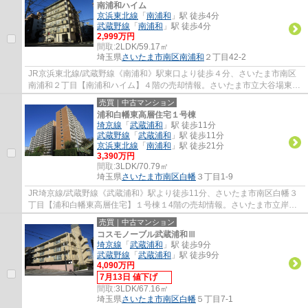
南浦和ハイム
京浜東北線
「
南浦和
」駅 徒歩4分
武蔵野線
「
南浦和
」駅 徒歩4分
2,999万円
間取:
2LDK/59.17㎡
埼玉県
さいたま市南区
南浦和
２丁目42-2
JR京浜東北線/武蔵野線《南浦和》駅東口より徒歩４分、さいたま市南区
南浦和２丁目【南浦和ハイム】４階の売却情報。さいたま市立大谷場東小
学校・大谷場中学校の学区内となります。20...
売買｜中古マンション
浦和白幡東高層住宅１号棟
埼京線
「
武蔵浦和
」駅 徒歩11分
武蔵野線
「
武蔵浦和
」駅 徒歩11分
京浜東北線
「
南浦和
」駅 徒歩21分
3,390万円
間取:
3LDK/70.79㎡
埼玉県
さいたま市南区
白幡
３丁目1-9
JR埼京線/武蔵野線《武蔵浦和》駅より徒歩11分、さいたま市南区白幡３
丁目【浦和白幡東高層住宅】１号棟１4階の売却情報。さいたま市立岸町
小学校・白幡中学校の学区内となります。国...
売買｜中古マンション
コスモノーブル武蔵浦和Ⅲ
埼京線
「
武蔵浦和
」駅 徒歩9分
武蔵野線
「
武蔵浦和
」駅 徒歩9分
4,090万円
7月13日 値下げ
間取:
3LDK/67.16㎡
埼玉県
さいたま市南区
白幡
５丁目7-1