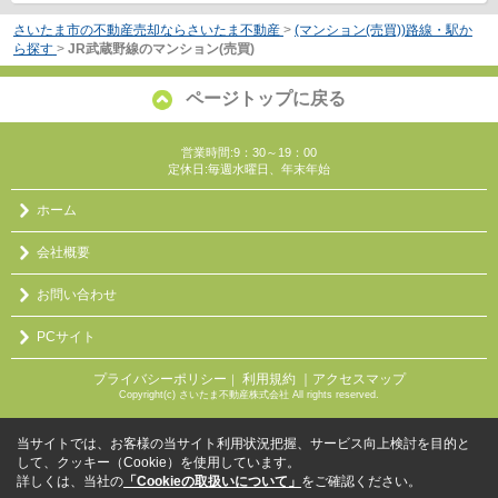
さいたま市の不動産売却ならさいたま不動産
>
(マンション(売買))路線・駅か
ら探す
>
JR武蔵野線のマンション(売買)
ページトップに戻る
営業時間:9：30～19：00
定休日:毎週水曜日、年末年始
ホーム
会社概要
お問い合わせ
PCサイト
プライバシーポリシー
利用規約
｜アクセスマップ
｜
Copyright(c) さいたま不動産株式会社 All rights reserved.
当サイトでは、お客様の当サイト利用状況把握、サービス向上検討を目的と
して、クッキー（Cookie）を使用しています。
詳しくは、当社の
「Cookieの取扱いについて」
をご確認ください。