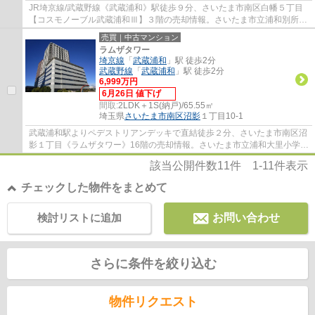
JR埼京線/武蔵野線《武蔵浦和》駅徒歩９分、さいたま市南区白幡５丁目
【コスモノーブル武蔵浦和Ⅲ】３階の売却情報。さいたま市立浦和別所小
学校・内谷中学校の学区内となります。笹目...
売買｜中古マンション
ラムザタワー
埼京線
「
武蔵浦和
」駅 徒歩2分
武蔵野線
「
武蔵浦和
」駅 徒歩2分
6,999万円
6月26日 値下げ
間取:
2LDK＋1S(納戸)/65.55㎡
埼玉県
さいたま市南区
沼影
１丁目10-1
武蔵浦和駅よりペデストリアンデッキで直結徒歩２分、さいたま市南区沼
影１丁目《ラムザタワー》16階の売却情報。さいたま市立浦和大里小学
校・内谷中学校の学区内となります。総戸数3...
該当公開件数
11
件
1-11
件表示
チェックした物件をまとめて
検討リストに追加
お問い合わせ
さらに条件を絞り込む
物件リクエスト