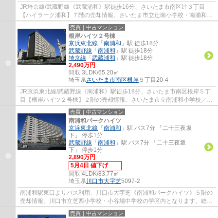
JR埼京線/武蔵野線《武蔵浦和》駅徒歩16分、さいたま市南区辻３丁目
【ハイラーク浦和】７階の売却情報。さいたま市立辻南小学校・南浦和中
学校の学区内となります。開放感溢れるリビン...
売買｜中古マンション
根岸ハイツ２号棟
京浜東北線
「
南浦和
」駅 徒歩18分
武蔵野線
「
南浦和
」駅 徒歩18分
埼京線
「
武蔵浦和
」駅 徒歩18分
2,490万円
間取:
3LDK/65.20㎡
埼玉県
さいたま市南区
根岸
５丁目20-4
JR京浜東北線/武蔵野線《南浦和》駅徒歩18分、さいたま市南区根岸５丁
目【根岸ハイツ２号棟】２階の売却情報。さいたま市立南浦和小学校／白
幡中学校の学区内となります。棟総戸数121...
売買｜中古マンション
南浦和パークハイツ
京浜東北線
「
南浦和
」駅 バス7分 「二十三夜坂
下」 停歩1分
武蔵野線
「
南浦和
」駅 バス7分 「二十三夜坂
下」 停歩1分
2,890万円
5月4日 値下げ
間取:
4LDK/83.77㎡
埼玉県
川口市
大字芝
5097-2
南浦和駅東口よりバス利用、川口市大字芝《南浦和パークハイツ》５階の
売却情報。川口市立芝西小学校・小谷場中学校の学区内となります。総戸
数248戸のビッグコミュニティ、敷地内に公...
売買｜中古マンション