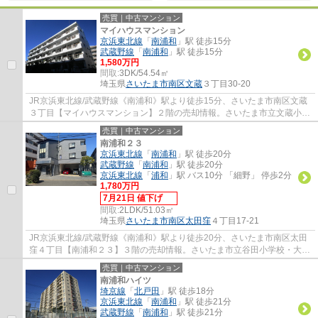
売買｜中古マンション
マイハウスマンション
京浜東北線
「
南浦和
」駅 徒歩15分
武蔵野線
「
南浦和
」駅 徒歩15分
1,580万円
間取:
3DK/54.54㎡
埼玉県
さいたま市南区
文蔵
３丁目30-20
JR京浜東北線/武蔵野線《南浦和》駅より徒歩15分、さいたま市南区文蔵
３丁目【マイハウスマンション】２階の売却情報。さいたま市立文蔵小学
校・南浦和中学校の学区内となります。２路...
売買｜中古マンション
南浦和２３
京浜東北線
「
南浦和
」駅 徒歩20分
武蔵野線
「
南浦和
」駅 徒歩20分
京浜東北線
「
浦和
」駅 バス10分 「細野」 停歩2分
1,780万円
7月21日 値下げ
間取:
2LDK/51.03㎡
埼玉県
さいたま市南区
太田窪
４丁目17-21
JR京浜東北線/武蔵野線《南浦和》駅より徒歩20分、さいたま市南区太田
窪４丁目【南浦和２３】３階の売却情報。さいたま市立谷田小学校・大谷
場中学校の学区内となります。見晴らし良好...
売買｜中古マンション
南浦和ハイツ
埼京線
「
北戸田
」駅 徒歩18分
京浜東北線
「
南浦和
」駅 徒歩21分
武蔵野線
「
南浦和
」駅 徒歩21分