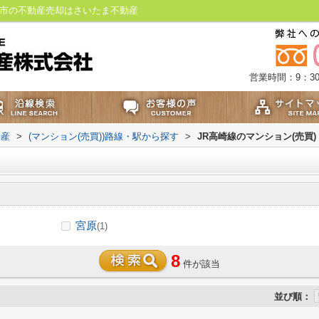
ま市の不動産売却はさいたま不動産
営業時間：9：30
動産
>
(マンション(売買))路線・駅から探す
>
JR高崎線のマンション(売買)
宮原
(1)
8
件が該当
並び順：