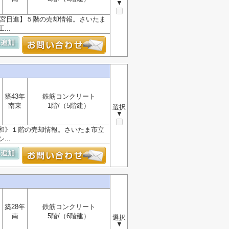
▼
大宮日進】５階の売却情報。さいたま
..
築43年
鉄筋コンクリート
南東
1階/（5階建）
選択
▼
和》１階の売却情報。さいたま市立
..
築28年
鉄筋コンクリート
南
5階/（6階建）
選択
▼