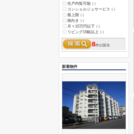
住戸内覧可能
(-)
コンシェルジュサービス
(-)
最上階
(-)
南向き
(-)
月々10万円以下
(-)
リビング15帖以上
(-)
8
件が該当
新着物件