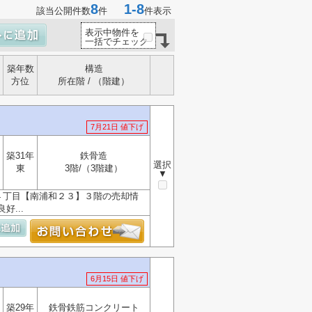
8
1-8
該当公開件数
件
件表示
表示中物件を
一括でチェック
築年数
構造
方位
所在階 / （階建）
7月21日 値下げ
築31年
鉄骨造
選択
東
3階/（3階建）
▼
窪４丁目【南浦和２３】３階の売却情
...
6月15日 値下げ
築29年
鉄骨鉄筋コンクリート