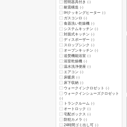
照明器具付き
(-)
耐震構造
(-)
IHクッキングヒーター
(-)
ガスコンロ
(-)
食器洗い乾燥機
(-)
システムキッチン
(-)
対面式キッチン
(-)
ディスポーザー
(-)
スロップシンク
(-)
オープンキッチン
(-)
追焚機能浴室
(-)
浴室乾燥機
(-)
温水洗浄便座
(-)
エアコン
(-)
床暖房
(-)
床下収納
(-)
ウォークインクロゼット
(-)
ウォークインシューズクロゼット
(-)
トランクルーム
(-)
オートロック
(-)
宅配ボックス
(-)
防犯カメラ
(-)
24時間ゴミ出し可
(-)