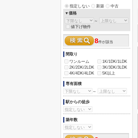
指定しない
新築
中古
▼価格
～
値下げ物件
8
件が該当
間取り
ワンルーム
1K/1DK/1LDK
2K/2DK/2LDK
3K/3DK/3LDK
4K/4DK/4LDK
5K以上
専有面積
～
駅からの徒歩
築年数