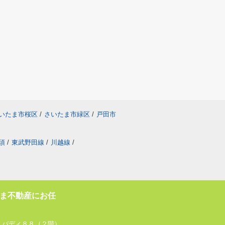
いたま市桜区
/
さいたま市緑区
/
戸田市
須
/
東武野田線
/
川越線
/
ま不動産にお任
 バディ８８（２階）