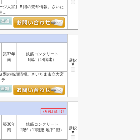
ージ大宮】５階の売却情報。さいた
..
築37年
鉄筋コンクリート
南
8階/（14階建）
選択
▼
８階の売却情報。さいたま市立大宮
...
7月9日 値下げ
築30年
鉄筋コンクリート
選択
南
2階/（11階建 地下1階）
▼