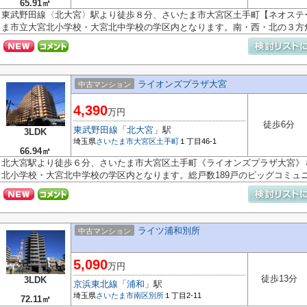
65.91㎡
東武野田線〈北大宮〉駅より徒歩８分、さいたま市大宮区土手町【ネオステ
ま市立大宮北小学校・大宮北中学校の学区内となります。南・西・北の３方角.
ライオンズプラザ大宮
中古マンション
4,390
万円
徒歩6分
東武野田線
「
北大宮
」駅
3LDK
埼玉県
さいたま市大宮区
土手町
１丁目46-1
66.94㎡
北大宮駅より徒歩６分、さいたま市大宮区土手町《ライオンズプラザ大宮》
北小学校・大宮北中学校の学区内となります。総戸数189戸のビッグコミュニテ
ライツ浦和別所
中古マンション
5,090
万円
徒歩13分
3LDK
京浜東北線
「
浦和
」駅
埼玉県
さいたま市南区
別所
１丁目2-11
72.11㎡