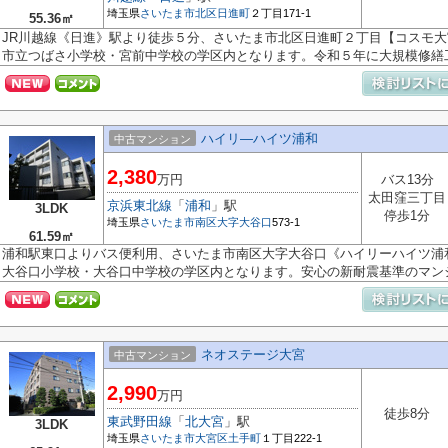
埼玉県
さいたま市北区
日進町
２丁目171-1
55.36㎡
JR川越線《日進》駅より徒歩５分、さいたま市北区日進町２丁目【コスモ
市立つばさ小学校・宮前中学校の学区内となります。令和５年に大規模修繕工.
ハイリ―ハイツ浦和
中古マンション
2,380
万円
バス13分
太田窪三丁目
京浜東北線
「
浦和
」駅
3LDK
停歩1分
埼玉県
さいたま市南区
大字大谷口
573-1
61.59㎡
浦和駅東口よりバス便利用、さいたま市南区大字大谷口《ハイリーハイツ浦
大谷口小学校・大谷口中学校の学区内となります。安心の新耐震基準のマンシ.
ネオステージ大宮
中古マンション
2,990
万円
徒歩8分
東武野田線
「
北大宮
」駅
3LDK
埼玉県
さいたま市大宮区
土手町
１丁目222-1