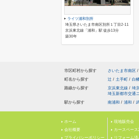
ライツ浦和別所
埼玉県さいたま市南区別所１丁目2-11
京浜東北線「浦和」駅 徒歩13分
築30年
市区町村から探す
さいたま市南区
/
町名から探す
辻
/
土手町
/
白
路線から探す
京浜東北線
/
埼
埼玉新都市交通
駅から探す
南浦和
/
浦和
/
ホーム
現地販売会
会社概要
カースペース
プライバシーポリシー
リフォーム済