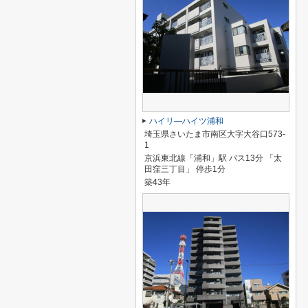
ハイリ―ハイツ浦和
埼玉県さいたま市南区大字大谷口573-
1
京浜東北線「浦和」駅 バス13分 「太
田窪三丁目」 停歩1分
築43年