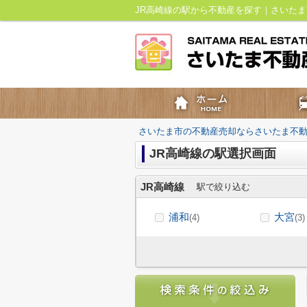
JR高崎線の駅から不動産を探す｜さいた
さいたま市の不動産売却ならさいたま不
JR高崎線の駅選択画面
JR高崎線
駅で絞り込む
浦和
大宮
(4)
(3)