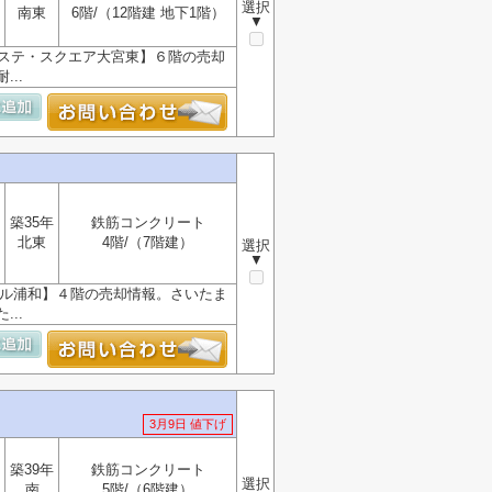
選択
南東
6階/（12階建 地下1階）
▼
エステ・スクエア大宮東】６階の売却
..
築35年
鉄筋コンクリート
北東
4階/（7階建）
選択
▼
ール浦和】４階の売却情報。さいたま
..
3月9日 値下げ
築39年
鉄筋コンクリート
選択
南
5階/（6階建）