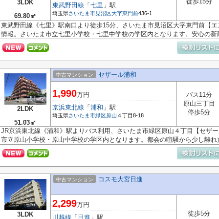
徒歩15分
3LDK
東武野田線
「
七里
」駅
埼玉県
さいたま市見沼区
大字東門前
436-1
69.80㎡
東武野田線《七里》駅南口より徒歩15分、さいたま市見沼区大字東門前【
情報。さいたま市立七里小学校・七里中学校の学区内となります。安心の新耐.
セザール浦和
中古マンション
1,990
万円
バス11分
原山三丁目
京浜東北線
「
浦和
」駅
2LDK
停歩5分
埼玉県
さいたま市緑区
原山
４丁目8-18
51.03㎡
JR京浜東北線《浦和》駅よりバス利用、さいたま市緑区原山４丁目【セザ
市立原山小学校・原山中学校の学区内となります。都会の喧騒から少し離れた.
コスモ大宮日進
中古マンション
2,299
万円
徒歩5分
3LDK
川越線
「
日進
」駅