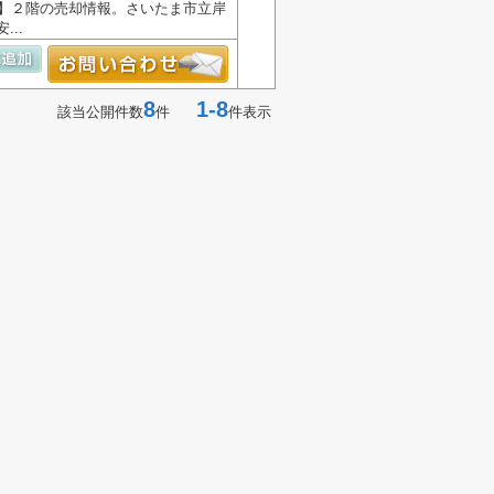
所】２階の売却情報。さいたま市立岸
..
8
1-8
該当公開件数
件
件表示