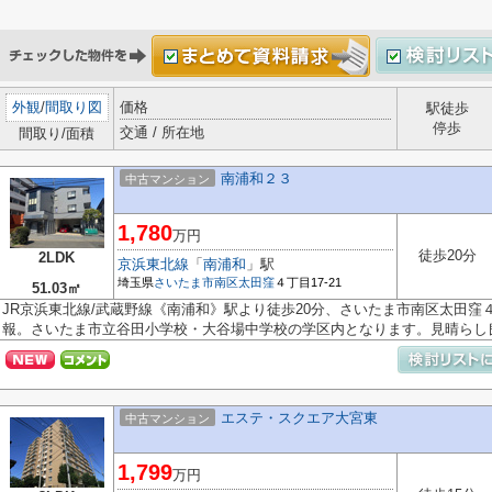
外観
/
間取り図
価格
駅徒歩
停歩
交通 / 所在地
間取り/面積
南浦和２３
中古マンション
1,780
万円
徒歩20分
2LDK
京浜東北線
「
南浦和
」駅
埼玉県
さいたま市南区
太田窪
４丁目17-21
51.03㎡
JR京浜東北線/武蔵野線《南浦和》駅より徒歩20分、さいたま市南区太田
報。さいたま市立谷田小学校・大谷場中学校の学区内となります。見晴らし良好
エステ・スクエア大宮東
中古マンション
1,799
万円