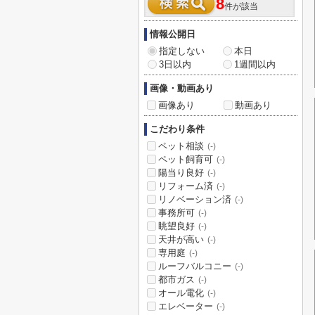
8
件が該当
情報公開日
指定しない
本日
3日以内
1週間以内
画像・動画あり
画像あり
動画あり
こだわり条件
ペット相談
(-)
ペット飼育可
(-)
陽当り良好
(-)
リフォーム済
(-)
リノベーション済
(-)
事務所可
(-)
眺望良好
(-)
天井が高い
(-)
専用庭
(-)
ルーフバルコニー
(-)
都市ガス
(-)
オール電化
(-)
エレベーター
(-)