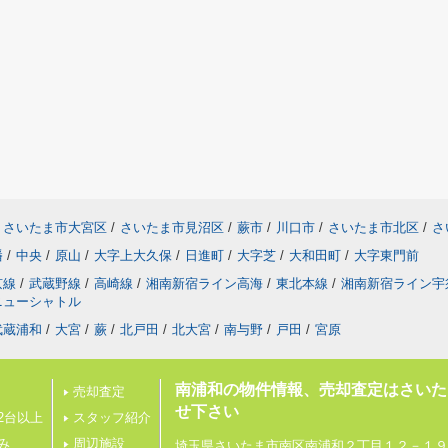
さいたま市大宮区
/
さいたま市見沼区
/
蕨市
/
川口市
/
さいたま市北区
/
さ
幡
/
中央
/
原山
/
大字上大久保
/
日進町
/
大字芝
/
大和田町
/
大字東門前
京線
/
武蔵野線
/
高崎線
/
湘南新宿ライン高海
/
東北本線
/
湘南新宿ライン宇
ニューシャトル
武蔵浦和
/
大宮
/
蕨
/
北戸田
/
北大宮
/
南与野
/
戸田
/
宮原
南浦和の物件情報、売却査定はさいた
売却査定
せ下さい
2台以上
スタッフ紹介
み
周辺施設
埼玉県さいたま市南区南浦和２丁目１２－１９