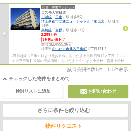
売買｜中古マンション
コスモ大宮日進
川越線
「
日進
」駅 徒歩5分
埼玉新都市交通ニューシャトル
「
加茂宮
」駅 徒歩
14分
高崎線
「
宮原
」駅 徒歩17分
2,299万円
3月9日 値下げ
間取:
3LDK/55.36㎡
埼玉県
さいたま市北区
日進町
２丁目171-1
JR川越線《日進》駅より徒歩５分、さいたま市北区日進町２丁目【コス
モ大宮日進】５階の売却情報。さいたま市立つばさ小学校・宮前中学校の
学区内となります。令和５年に大規模修繕工...
該当公開件数
1
件
1-1
件表示
チェックした物件をまとめて
検討リストに追加
お問い合わせ
さらに条件を絞り込む
物件リクエスト