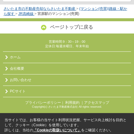
さいたま市の不動産売却ならさいたま不動産
>
(マンション(売買))路線・駅か
ら探す
>
JR高崎線
>
宮原駅のマンション(売買)
ページトップに戻る
営業時間:9：30～19：00
定休日:毎週水曜日、年末年始
ホーム
会社概要
お問い合わせ
PCサイト
プライバシーポリシー
利用規約
｜アクセスマップ
｜
Copyright(c) さいたま不動産株式会社 All rights reserved.
当サイトでは、お客様の当サイト利用状況把握、サービス向上検討を目的と
して、クッキー（Cookie）を使用しています。
詳しくは、当社の
「Cookieの取扱いについて」
をご確認ください。