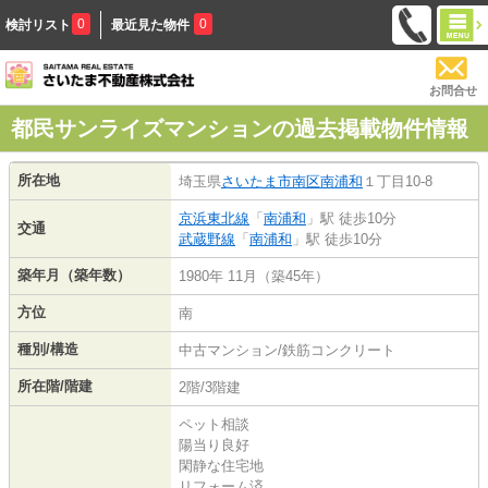
0
0
検討リスト
最近見た物件
お問合せ
都民サンライズマンションの過去掲載物件情報
所在地
埼玉県
さいたま市南区
南浦和
１丁目10-8
京浜東北線
「
南浦和
」駅 徒歩10分
交通
武蔵野線
「
南浦和
」駅 徒歩10分
築年月（築年数）
1980年 11月（築45年）
方位
南
種別/構造
中古マンション/鉄筋コンクリート
所在階/階建
2階/3階建
ペット相談
陽当り良好
閑静な住宅地
リフォーム済