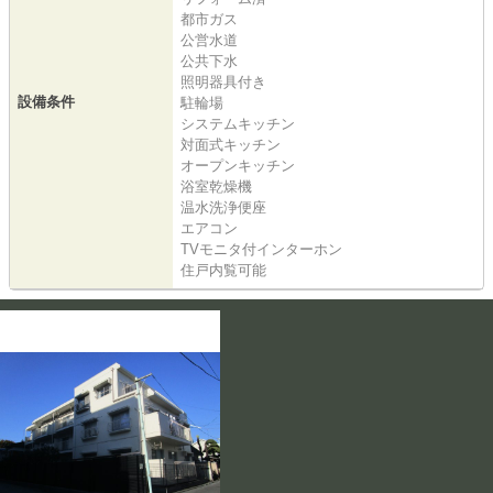
都市ガス
公営水道
公共下水
照明器具付き
設備条件
駐輪場
システムキッチン
対面式キッチン
オープンキッチン
浴室乾燥機
温水洗浄便座
エアコン
TVモニタ付インターホン
住戸内覧可能