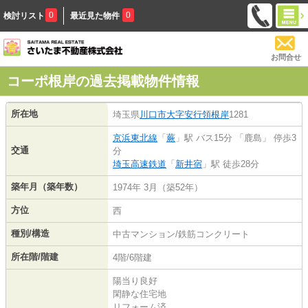
0
0
検討リスト
最近見た物件
お問合せ
コーポ根岸の過去掲載物件情報
所在地
埼玉県
川口市
大字安行領根岸
1281
京浜東北線
「
蕨
」駅 バス15分 「鹿島」 停歩3
交通
分
埼玉高速鉄道
「
新井宿
」駅 徒歩28分
築年月（築年数）
1974年 3月（築52年）
方位
西
種別/構造
中古マンション/鉄筋コンクリート
所在階/階建
4階/6階建
陽当り良好
閑静な住宅地
リフォーム済