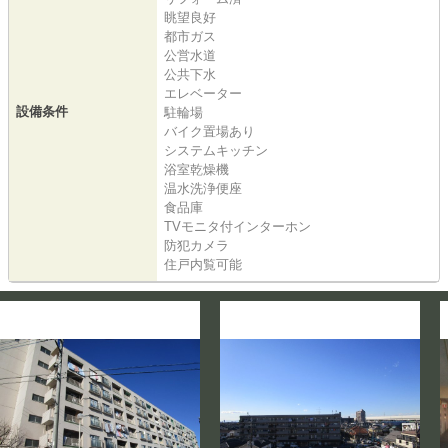
眺望良好
都市ガス
公営水道
公共下水
エレベーター
設備条件
駐輪場
バイク置場あり
システムキッチン
浴室乾燥機
温水洗浄便座
食品庫
TVモニタ付インターホン
防犯カメラ
住戸内覧可能