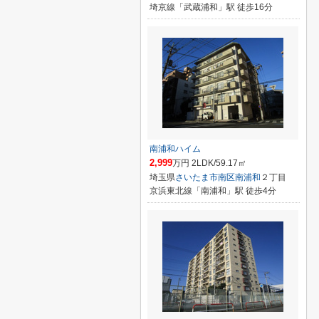
埼京線「武蔵浦和」駅 徒歩16分
南浦和ハイム
2,999
万円 2LDK/59.17㎡
埼玉県
さいたま市南区
南浦和
２丁目
京浜東北線「南浦和」駅 徒歩4分