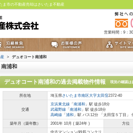
たま市の不動産売却はさいたま不動産
営業時間：9：30
動産
>
デュオコート南浦和
ト南浦和
デュオコート南浦和
の過去掲載物件情報
現況の確認は
所在地
埼玉県
さいたま市南区
大字太田窪
2372-40
京浜東北線
「
南浦和
」駅 徒歩18分
交通
武蔵野線
「
南浦和
」駅 徒歩18分
高崎線
「
浦和
」駅 バス12分 「太田窪５丁目」 
築年月（築年数）
2001年 10月 ( 築24年 )
方位
中古マンション/鉄筋コンクリ