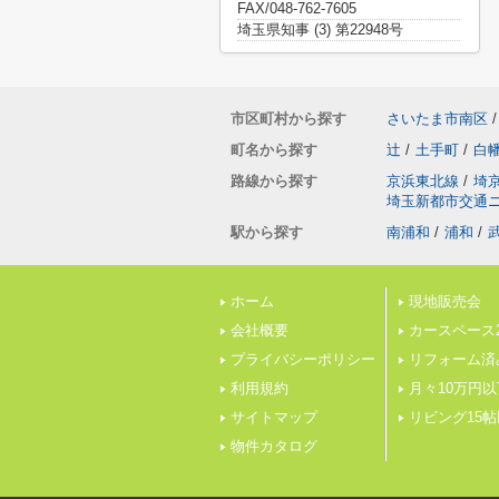
FAX/048-762-7605
埼玉県知事 (3) 第22948号
市区町村から探す
さいたま市南区
/
町名から探す
辻
/
土手町
/
白
路線から探す
京浜東北線
/
埼
埼玉新都市交通
駅から探す
南浦和
/
浦和
/
ホーム
現地販売会
会社概要
カースペース
プライバシーポリシー
リフォーム済
利用規約
月々10万円以
サイトマップ
リビング15
物件カタログ