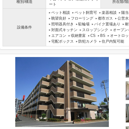
種別/構造
所在階/階
ート
ペット相談
ペット飼育可
楽器相談
陽当
眺望良好
フローリング
都市ガス
公営水
照明器具付き
駐輪場
バイク置場あり
耐
設備条件
対面式キッチン
スロップシンク
オープン
エアコン
収納豊富
CS
BS
オートロッ
宅配ボックス
防犯カメラ
住戸内覧可能