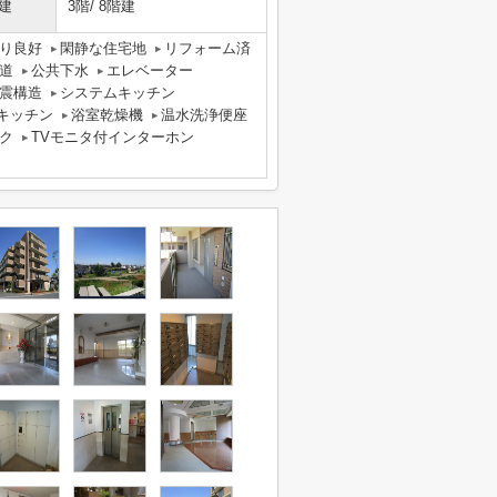
建
3階/ 8階建
り良好
閑静な住宅地
リフォーム済
道
公共下水
エレベーター
震構造
システムキッチン
キッチン
浴室乾燥機
温水洗浄便座
ク
TVモニタ付インターホン