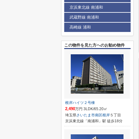
京浜東北線 南浦和
武蔵野線 南浦和
高崎線 浦和
この物件を見た方へのお勧め物件
根岸ハイツ２号棟
2,490
万円 3LDK/65.20㎡
埼玉県
さいたま市南区
根岸
５丁目
京浜東北線「南浦和」駅 徒歩18分