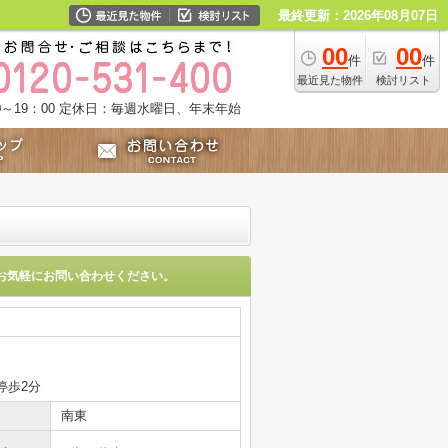
最終更新：2026年08月07日
00
00
件
件
最近見た物件
検討リスト
～19：00
定休日：毎週水曜日、年末年始
お気軽にお問い合わせください。
停歩2分
南東