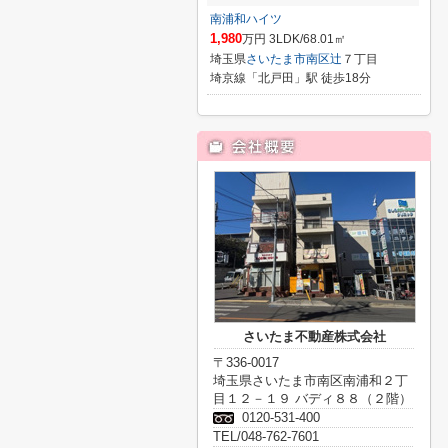
南浦和ハイツ
1,980
万円 3LDK/68.01㎡
埼玉県
さいたま市南区
辻
７丁目
埼京線「北戸田」駅 徒歩18分
さいたま不動産株式会社
〒336-0017
埼玉県さいたま市南区南浦和２丁
目１２－１９ バディ８８（２階）
0120-531-400
TEL/048-762-7601