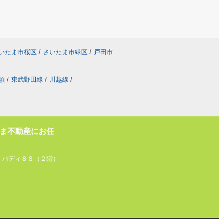
いたま市桜区
/
さいたま市緑区
/
戸田市
須
/
東武野田線
/
川越線
/
ま不動産にお任
 バディ８８（２階）