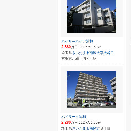
ハイリ―ハイツ浦和
2,380
万円 3LDK/61.59㎡
埼玉県
さいたま市南区
大字大谷口
京浜東北線「浦和」駅
ハイラーク浦和
2,280
万円 2LDK/61.60㎡
埼玉県
さいたま市南区
辻
３丁目