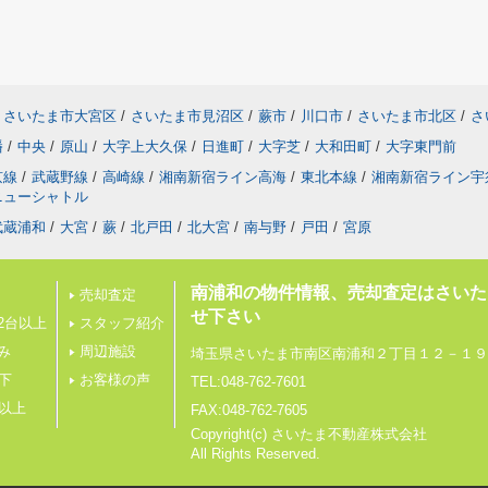
さいたま市大宮区
/
さいたま市見沼区
/
蕨市
/
川口市
/
さいたま市北区
/
さ
幡
/
中央
/
原山
/
大字上大久保
/
日進町
/
大字芝
/
大和田町
/
大字東門前
京線
/
武蔵野線
/
高崎線
/
湘南新宿ライン高海
/
東北本線
/
湘南新宿ライン宇
ニューシャトル
武蔵浦和
/
大宮
/
蕨
/
北戸田
/
北大宮
/
南与野
/
戸田
/
宮原
南浦和の物件情報、売却査定はさいた
売却査定
せ下さい
2台以上
スタッフ紹介
み
周辺施設
埼玉県さいたま市南区南浦和２丁目１２－１９
下
お客様の声
TEL:048-762-7601
帖以上
FAX:048-762-7605
Copyright(c) さいたま不動産株式会社
All Rights Reserved.