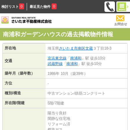
0
0
検討リスト
最近見た物件
お問合せ
南浦和ガーデンハウスの過去掲載物件情報
所在地
埼玉県
さいたま市南区
文蔵
３丁目18-3
京浜東北線
「
南浦和
」駅 徒歩10分
交通
武蔵野線
「
南浦和
」駅 徒歩10分
築年月（築年数）
1986年 10月（築39年）
方位
-
種別/構造
中古マンション/鉄筋コンクリート
所在階/階建
5階/7階建
陽当り良好
閑静な住宅地
リフォーム済
都市ガス