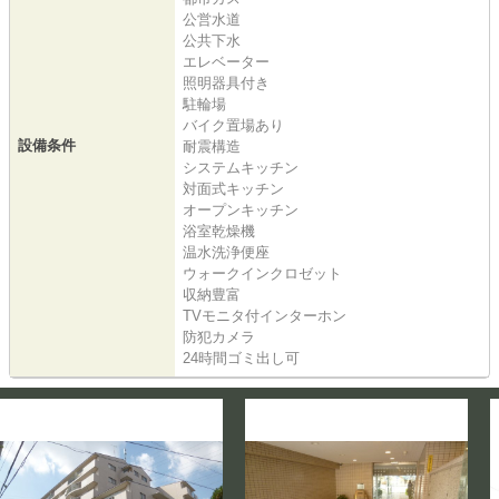
公営水道
公共下水
エレベーター
照明器具付き
駐輪場
バイク置場あり
設備条件
耐震構造
システムキッチン
対面式キッチン
オープンキッチン
浴室乾燥機
温水洗浄便座
ウォークインクロゼット
収納豊富
TVモニタ付インターホン
防犯カメラ
24時間ゴミ出し可