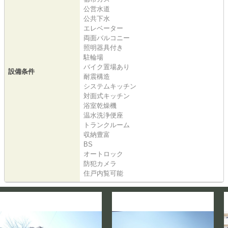
公営水道
公共下水
エレベーター
両面バルコニー
照明器具付き
駐輪場
バイク置場あり
設備条件
耐震構造
システムキッチン
対面式キッチン
浴室乾燥機
温水洗浄便座
トランクルーム
収納豊富
BS
オートロック
防犯カメラ
住戸内覧可能