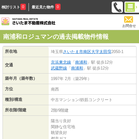
0
0
検討リスト
最近見た物件
お問合せ
南浦和ロジュマンの過去掲載物件情報
所在地
埼玉県
さいたま市南区
大字太田窪
2050-1
京浜東北線
「
南浦和
」駅 徒歩12分
交通
武蔵野線
「
南浦和
」駅 徒歩12分
築年月（築年数）
1997年 2月（築29年）
方位
南西
種別/構造
中古マンション/鉄筋コンクリート
所在階/階建
2階/9階建
陽当り良好
閑静な住宅地
眺望良好
都市ガス