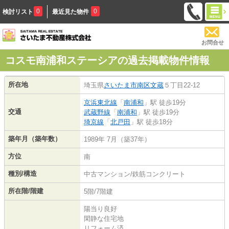
0
0
検討リスト
最近見た物件
お問合せ
コスモ南浦和ステーシアの過去掲載物件情報
所在地
埼玉県
さいたま市南区
文蔵
５丁目22-12
京浜東北線
「
南浦和
」駅 徒歩19分
交通
武蔵野線
「
南浦和
」駅 徒歩19分
埼京線
「
北戸田
」駅 徒歩18分
築年月（築年数）
1989年 7月（築37年）
方位
南
種別/構造
中古マンション/鉄筋コンクリート
所在階/階建
5階/7階建
陽当り良好
閑静な住宅地
リフォーム済