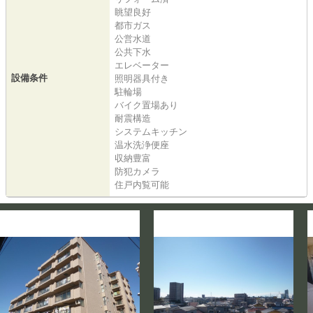
眺望良好
都市ガス
公営水道
公共下水
エレベーター
設備条件
照明器具付き
駐輪場
バイク置場あり
耐震構造
システムキッチン
温水洗浄便座
収納豊富
防犯カメラ
住戸内覧可能