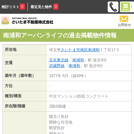
0
0
検討リスト
最近見た物件
お問合せ
南浦和アーバンライフの過去掲載物件情報
所在地
埼玉県
さいたま市南区
南浦和
１丁目17-3
京浜東北線
「
南浦和
」駅 徒歩9分
交通
武蔵野線
「
南浦和
」駅 徒歩9分
築年月（築年数）
1977年 8月（築49年）
方位
-
種別/構造
中古マンション/鉄筋コンクリート
所在階/階建
2階/6階建
陽当り良好
閑静な住宅地
眺望良好
都市ガス