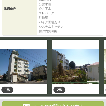
公営水道
設備条件
公共下水
エレベーター
駐輪場
バイク置場あり
システムキッチン
住戸内覧可能
1/8
2/8