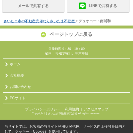
メールで共有する
LINEで共有する
さいたま市の不動産売却ならさいたま不動産
>
デュオコート南浦和
ページトップに戻る
営業時間:9：30～19：00
定休日:毎週水曜日、年末年始
ホーム
会社概要
お問い合わせ
PCサイト
プライバシーポリシー
利用規約
｜アクセスマップ
｜
Copyright(c) さいたま不動産株式会社 All rights reserved.
当サイトでは、お客様の当サイト利用状況把握、サービス向上検討を目的と
して、クッキー（Cookie）を使用しています。