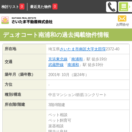
0
0
検討リスト
最近見た物件
お問合せ
デュオコート南浦和の過去掲載物件情報
所在地
埼玉県
さいたま市南区
大字太田窪
2372-40
京浜東北線
「
南浦和
」駅 徒歩19分
交通
武蔵野線
「
南浦和
」駅 徒歩19分
築年月（築年数）
2001年 10月（築24年）
方位
-
種別/構造
中古マンション/鉄筋コンクリート
所在階/階建
3階/8階建
ペット相談
ペット飼育可
楽器相談
陽当り良好