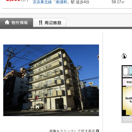
京浜東北線
「
南浦和
」駅 徒歩4分
59.17㎡
画像をクリックして拡大表示