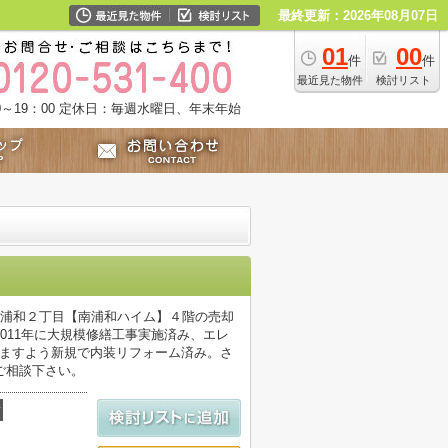
最終更新：2026年08月07日
01
00
件
件
最近見た物件
検討リスト
～19：00
定休日：毎週水曜日、年末年始
南浦和２丁目【南浦和ハイム】４階の売却
011年に大規模修繕工事実施済み、エレ
けますよう新規で内装リフォーム済み。さ
ご相談下さい。
積