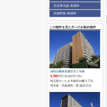
京浜東北線 南浦和
武蔵野線 南浦和
この物件を見た方へのお勧め物件
浦和白幡東高層住宅１号棟
3,390
万円 3LDK/70.79㎡
埼玉県さいたま市南区白幡３丁目
埼京線「武蔵浦和」駅 徒歩11分