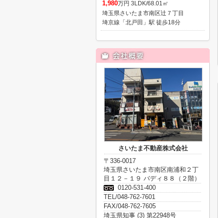
1,980
万円 3LDK/68.01㎡
埼玉県さいたま市南区辻７丁目
埼京線「北戸田」駅 徒歩18分
さいたま不動産株式会社
〒336-0017
埼玉県さいたま市南区南浦和２丁
目１２－１９ バディ８８（２階）
0120-531-400
TEL/048-762-7601
FAX/048-762-7605
埼玉県知事 (3) 第22948号