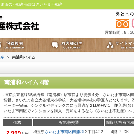
たま市の不動産売却はさいたま不動産
営業時間：9：30
動産
>
南浦和ハイム
南浦和ハイム 4階
JR京浜東北線/武蔵野線《南浦和》駅東口より徒歩４分、さいたま市南区
情報。さいたま市立大谷場東小学校・大谷場中学校の学区内となります。2
ベーター完備。シングルやディンクスにも最適な２LDK+WIC、即入居頂
いたま市南区でマンションを購入・売却をするなら《さいたま不動産》へ
価格
所在地/交通
間取り/専有面
埼玉県
さいたま市南区
南浦和
２丁目42-2
4階 2LDK
2,999
万円