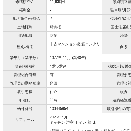
修繕積立金
11,830円
修繕積立
権利金
-
駐車場/月額
土地の敷金/保証金
-/-
借地料/借地
土地権利
所有権
国土法届出
用途地域
商業
地勢
中古マンション/鉄筋コンクリ
種別/構造
向き
ート
築年月（築年数）
1977年 11月 (築48年)
所在階/階建
4階/6階建
棟総戸数/販
管理組合有無
有
管理形
管理員の勤務形態
巡回
管理会
取引態様
仲介
現況
引渡し
即時
建築確認
物件番号
103445654
取引条件の有
2026年4月
リフォーム
キッチン 浴室 トイレ 壁 床
陽当り良好
リフォーム済
都市ガス
公営