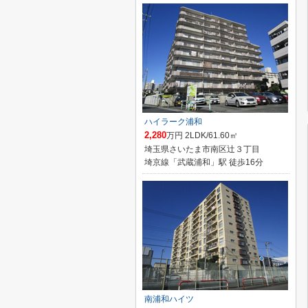
ハイラーク浦和
2,280
万円 2LDK/61.60㎡
埼玉県さいたま市南区辻３丁目
埼京線「武蔵浦和」駅 徒歩16分
南浦和ハイツ