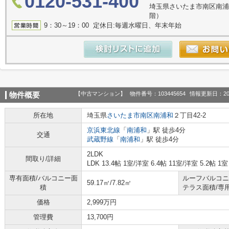
0120-531-400
埼玉県さいたま市南区南浦
階）
9：30～19：00 定休日:毎週水曜日、年末年始
【中古マンション】
物件番号：103445654
情報更新日：20
物件概要
所在地
埼玉県
さいたま市南区
南浦和
２丁目42-2
京浜東北線
「
南浦和
」駅 徒歩4分
交通
武蔵野線
「
南浦和
」駅 徒歩4分
2LDK
間取り/詳細
LDK 13.4帖 1室
/
洋室 6.4帖 11室
/
洋室 5.2帖 1室
専有面積/バルコニー面
ルーフバルコニ
59.17㎡/7.82㎡
積
テラス面積/専
価格
2,999万円
管理費
13,700円