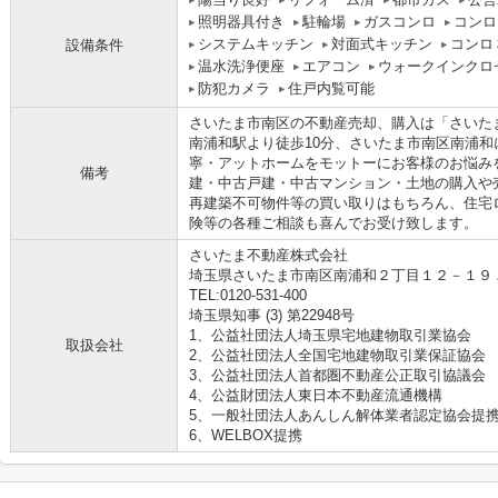
照明器具付き
駐輪場
ガスコンロ
コンロ
システムキッチン
対面式キッチン
コンロ
設備条件
温水洗浄便座
エアコン
ウォークインクロ
防犯カメラ
住戸内覧可能
さいたま市南区の不動産売却、購入は「さいた
南浦和駅より徒歩10分、さいたま市南区南浦
寧・アットホームをモットーにお客様のお悩み
備考
建・中古戸建・中古マンション・土地の購入や
再建築不可物件等の買い取りはもちろん、住宅
険等の各種ご相談も喜んでお受け致します。
さいたま不動産株式会社
埼玉県さいたま市南区南浦和２丁目１２－１９
TEL:0120-531-400
埼玉県知事 (3) 第22948号
1、公益社団法人埼玉県宅地建物取引業協会
取扱会社
2、公益社団法人全国宅地建物取引業保証協会
3、公益社団法人首都圏不動産公正取引協議会
4、公益財団法人東日本不動産流通機構
5、一般社団法人あんしん解体業者認定協会提
6、WELBOX提携