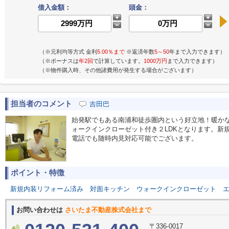
借入金額：
頭金：
（※元利均等方式 金利
5.00％まで
※返済年数
5～50
年まで入力できます）
（※ボーナスは
年2回
で計算しています。
1000万円
まで入力できます）
（※物件購入時、その他諸費用が発生する場合がございます）
担当者のコメント
吉田巴
始発駅でもある南浦和徒歩圏内という好立地！暖か
ォークインクローゼット付き２LDKとなります。新
電話でも随時内見対応可能でございます。
ポイント・特徴
新規内装リフォーム済み
対面キッチン
ウォークインクローゼット
お問い合わせは
さいたま不動産株式会社まで
〒336-0017