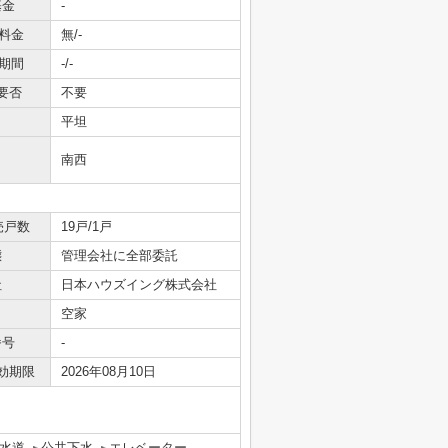
基金
-
料金
無/-
期間
-/-
要否
不要
平坦
南西
売戸数
19戸/1戸
態
管理会社に全部委託
社
日本ハウズイング株式会社
空家
番号
-
効期限
2026年08月10日
水道
公共下水
エレベーター