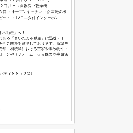
２口以上
食器洗い乾燥機
３口
オープンキッチン
浴室乾燥機
ゼット
TVモニタ付インターホン
ま不動産」へ！
和にある「さいたま不動産」は迅速・丁
を全力解決を徹底しております。新築戸
売却、相続等における空家や事故物件・
ローンやリフォーム、火災保険や生命保
 バディ８８（２階）
携