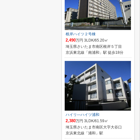
根岸ハイツ２号棟
2,490
万円 3LDK/65.20㎡
埼玉県さいたま市南区根岸５丁目
京浜東北線「南浦和」駅 徒歩18分
ハイリ―ハイツ浦和
2,380
万円 3LDK/61.59㎡
埼玉県さいたま市南区大字大谷口
京浜東北線「浦和」駅