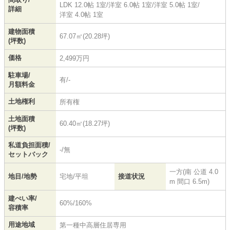
LDK 12.0帖 1室
/
洋室 6.0帖 1室
/
洋室 5.0帖 1室
/
詳細
洋室 4.0帖 1室
建物面積
67.07㎡(20.28坪)
(坪数)
価格
2,499万円
駐車場/
有/-
月額料金
土地権利
所有権
土地面積
60.40㎡(18.27坪)
(坪数)
私道負担面積/
-/無
セットバック
一方(南 公道 4.0
地目/地勢
宅地/平坦
接道状況
m 間口 6.5m)
建ぺい率/
60%/160%
容積率
用途地域
第一種中高層住居専用