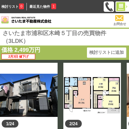
0
1
検討リスト
最近見た物件
お問合せ
さいたま市浦和区木崎５丁目の売買物件
（3LDK）
価格
2,499
万円
検討リストに追加
2月3日 値下げ
1/24
2/24