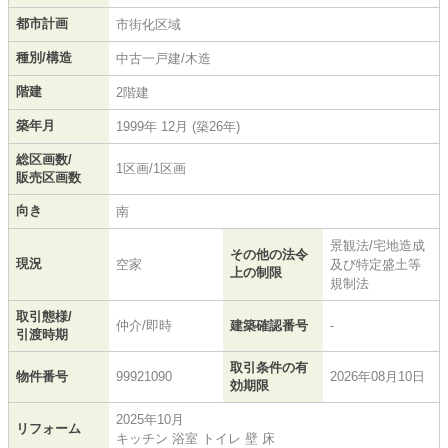
都市計画
市街化区域
種別/構造
中古一戸建/木造
階建
2階建
築年月
1999年 12月 (築26年)
総区画数/
1区画/1区画
販売区画数
向き
南
景観法/宅地造成
その他の法令
現況
空家
及び特定盛土等
上の制限
規制法
取引態様/
仲介/即時
建築確認番号
-
引渡時期
取引条件の有
物件番号
99921090
2026年08月10日
効期限
2025年10月
リフォーム
キッチン 浴室 トイレ 壁 床