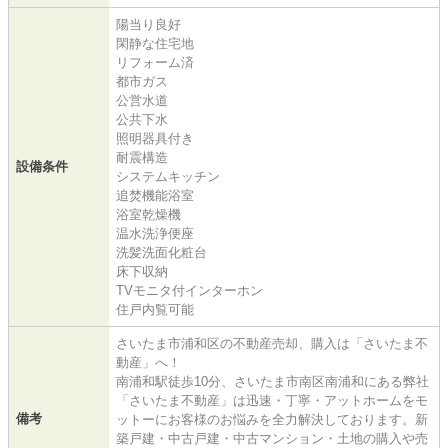
陽当り良好
閑静な住宅地
リフォーム済
都市ガス
公営水道
公共下水
照明器具付き
耐震構造
設備条件
システムキッチン
追焚機能浴室
浴室乾燥機
温水洗浄便座
洗髪洗面化粧台
床下収納
TVモニタ付インターホン
住戸内覧可能
さいたま市浦和区の不動産売却、購入は「さいたま不
動産」へ！
南浦和駅徒歩10分、さいたま市南区南浦和にある弊社
「さいたま不動産」は迅速・丁寧・アットホームをモ
備考
ットーにお客様のお悩みを全力解決しております。新
築戸建・中古戸建・中古マンション・土地の購入や売