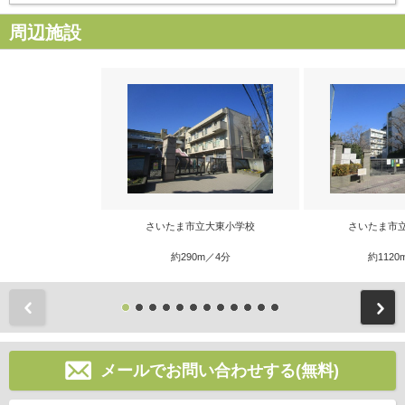
周辺施設
さいたま市立大東小学校
さいたま市
約290m／4分
約1120
前
メールでお問い合わせする(無料)