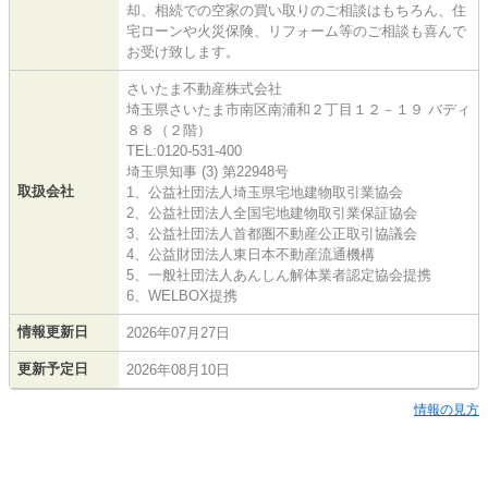
却、相続での空家の買い取りのご相談はもちろん、住
宅ローンや火災保険、リフォーム等のご相談も喜んで
お受け致します。
さいたま不動産株式会社
埼玉県さいたま市南区南浦和２丁目１２－１９ バディ
８８（２階）
TEL:0120-531-400
埼玉県知事 (3) 第22948号
取扱会社
1、公益社団法人埼玉県宅地建物取引業協会
2、公益社団法人全国宅地建物取引業保証協会
3、公益社団法人首都圏不動産公正取引協議会
4、公益財団法人東日本不動産流通機構
5、一般社団法人あんしん解体業者認定協会提携
6、WELBOX提携
情報更新日
2026年07月27日
更新予定日
2026年08月10日
情報の見方