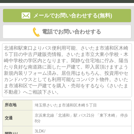
メールでお問い合わせする(無料)
電話でお問い合わせする
北浦和駅東口よりバス便利用可能、さいたま市浦和区木崎
５丁目の中古戸建販売情報。さいたま市立大東小学校・木
崎中学校の学区内となります。閑静な住宅地に佇み、陽当
たり良好な南道路に面した一戸建て。即入居頂けますよう
新規内装リフォーム済み。居住用はもちろん、投資用やセ
カンドハウスとしても利用可能なコンパクト物件。さいた
ま市浦和区で一戸建てを購入・売却をするなら《さいたま
不動産》へご相談下さい。
所在地
埼玉県
さいたま市浦和区
木崎
５丁目
京浜東北線
「
北浦和
」駅 バス21分 「東下木崎」 停歩
交通
8分
3LDK/
間取り/