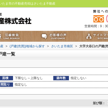
いたま市の不動産売却はさいたま不動産
営業時間：9：30
動産
>
(戸建(売買))地域から探す
>
さいたま市南区
>
大字大谷口の戸建(売
戸建一覧
面積
下限なし～上限なし
築年数
指定しない
間取り
指定なし
並び順：