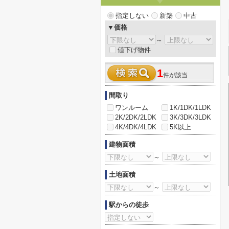
指定しない
新築
中古
▼価格
～
値下げ物件
1
件が該当
間取り
ワンルーム
1K/1DK/1LDK
2K/2DK/2LDK
3K/3DK/3LDK
4K/4DK/4LDK
5K以上
建物面積
～
土地面積
～
駅からの徒歩