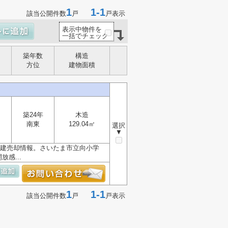
1
1-1
該当公開件数
戸
戸表示
表示中物件を
一括でチェック
築年数
構造
方位
建物面積
築24年
木造
南東
129.04㎡
選択
▼
戸建売却情報。さいたま市立向小学
感...
1
1-1
該当公開件数
戸
戸表示