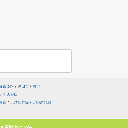
ま市南区
/
戸田市
/
蕨市
大字大谷口
幹線
/
上越新幹線
/
北陸新幹線
ま不動産にお任