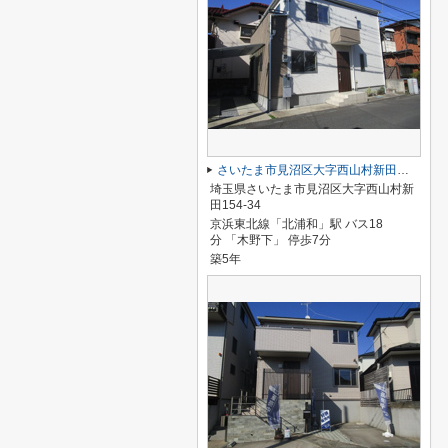
さいたま市見沼区大字西山村新田の中古一戸建
埼玉県さいたま市見沼区大字西山村新
田154-34
京浜東北線「北浦和」駅 バス18
分 「木野下」 停歩7分
築5年