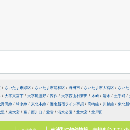
区
/
さいたま市緑区
/
さいたま市浦和区
/
野田市
/
さいたま市大宮区
/
さいた
谷
/
大字東宮下
/
大字風渡野
/
深作
/
大字西山村新田
/
木崎
/
清水
/
土手町
/
武野田線
/
埼京線
/
東北本線
/
湘南新宿ライン宇須
/
高崎線
/
川越線
/
東北新
七里
/
東大宮
/
蕨
/
西川口
/
愛宕
/
清水公園
/
北大宮
/
北戸田
南浦和の物件情報、売却査定はさいた