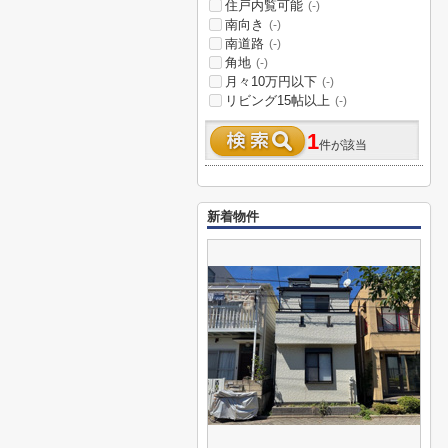
住戸内覧可能
(-)
南向き
(-)
南道路
(-)
角地
(-)
月々10万円以下
(-)
リビング15帖以上
(-)
1
件が該当
新着物件