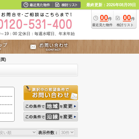
最終更新：2026年08月09日
00
00
件
件
最近見た物件
検討リスト
～19：00
定休日：毎週水曜日、年末年始
買)
表示件数：