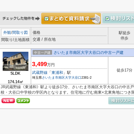
外観
/
間取り図
価格
駅徒歩
停歩
交通 / 所在地
間取り/土地面積
さいたま市南区大字大谷口の中古一戸建
中古一戸建
3,499
万円
徒歩17分
武蔵野線
「
東浦和
」駅
5LDK
埼玉県
さいたま市南区
大字大谷口
2381-2
174.14㎡
JR武蔵野線《東浦和》駅より徒歩17分、さいたま市南区大字大谷口の中古
校・大谷口中学校の学区内となります。住宅地に佇む南東×北東角地につき開放