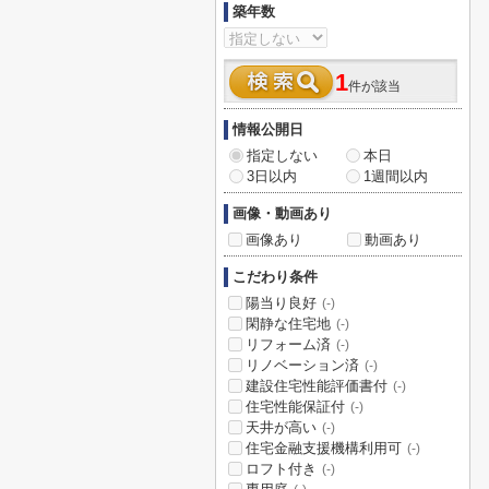
築年数
1
件が該当
情報公開日
指定しない
本日
3日以内
1週間以内
画像・動画あり
画像あり
動画あり
こだわり条件
陽当り良好
(-)
閑静な住宅地
(-)
リフォーム済
(-)
リノベーション済
(-)
建設住宅性能評価書付
(-)
住宅性能保証付
(-)
天井が高い
(-)
住宅金融支援機構利用可
(-)
ロフト付き
(-)