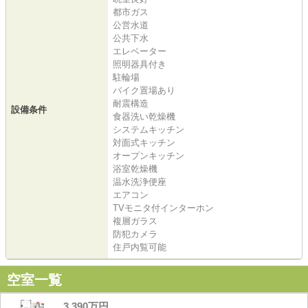
都市ガス
公営水道
公共下水
エレベーター
照明器具付き
駐輪場
バイク置場あり
耐震構造
設備条件
食器洗い乾燥機
システムキッチン
対面式キッチン
オープンキッチン
浴室乾燥機
温水洗浄便座
エアコン
TVモニタ付インターホン
複層ガラス
防犯カメラ
住戸内覧可能
空室一覧
3,390万円