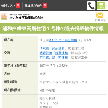
0
0
検討リスト
最近見た物件
お問合せ
浦和白幡東高層住宅１号棟の過去掲載物件情報
所在地
埼玉県
さいたま市南区
白幡
３丁目1-9
埼京線
「
武蔵浦和
」駅 徒歩10分
交通
武蔵野線
「
武蔵浦和
」駅 徒歩10分
京浜東北線
「
南浦和
」駅 徒歩20分
築年月（築年数）
1974年 7月（築52年）
方位
南西
種別/構造
中古マンション/鉄骨鉄筋コンクリート
所在階/階建
9階/15階建
陽当り良好
リフォーム済
眺望良好