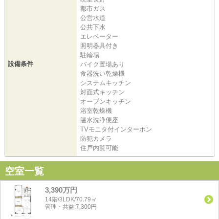
都市ガス
公営水道
公共下水
エレベーター
照明器具付き
駐輪場
設備条件
バイク置場あり
食器洗い乾燥機
システムキッチン
対面式キッチン
オープンキッチン
浴室乾燥機
温水洗浄便座
TVモニタ付インターホン
防犯カメラ
住戸内覧可能
空室一覧
3,390万円
14階/3LDK/70.79㎡
管理・共益:7,300円