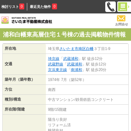
0
0
検討リスト
最近見た物件
お問合せ
浦和白幡東高層住宅１号棟の過去掲載物件情報
所在地
埼玉県
さいたま市南区
白幡
３丁目1-9
埼京線
「
武蔵浦和
」駅 徒歩12分
交通
武蔵野線
「
武蔵浦和
」駅 徒歩12分
京浜東北線
「
南浦和
」駅 徒歩20分
築年月（築年数）
1974年 7月（築52年）
方位
南西
種別/構造
中古マンション/鉄骨鉄筋コンクリート
所在階/階建
9階/15階建
陽当り良好
リフォーム済
眺望良好