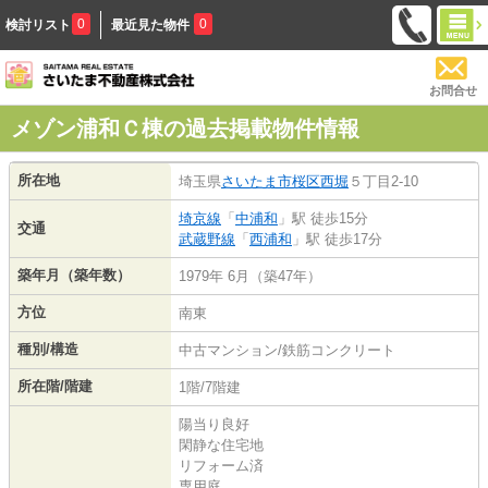
0
0
検討リスト
最近見た物件
お問合せ
メゾン浦和Ｃ棟の過去掲載物件情報
所在地
埼玉県
さいたま市桜区
西堀
５丁目2-10
埼京線
「
中浦和
」駅 徒歩15分
交通
武蔵野線
「
西浦和
」駅 徒歩17分
築年月（築年数）
1979年 6月（築47年）
方位
南東
種別/構造
中古マンション/鉄筋コンクリート
所在階/階建
1階/7階建
陽当り良好
閑静な住宅地
リフォーム済
専用庭