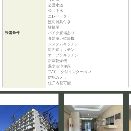
公営水道
公共下水
エレベーター
照明器具付き
駐輪場
設備条件
バイク置場あり
食器洗い乾燥機
システムキッチン
対面式キッチン
オープンキッチン
浴室乾燥機
温水洗浄便座
TVモニタ付インターホン
防犯カメラ
住戸内覧可能