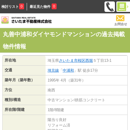
0
0
検討リスト
最近見た物件
お問合せ
丸善中浦和ダイヤモンドマンションの過去掲載
物件情報
所在地
埼玉県
さいたま市桜区
西堀
５丁目13-1
交通
埼京線
「
中浦和
」駅 徒歩17分
築年月（築年数）
1995年 4月（築31年）
方位
南西
種別/構造
中古マンション/鉄筋コンクリート
所在階/階建
1階/8階建
陽当り良好
リフォーム済