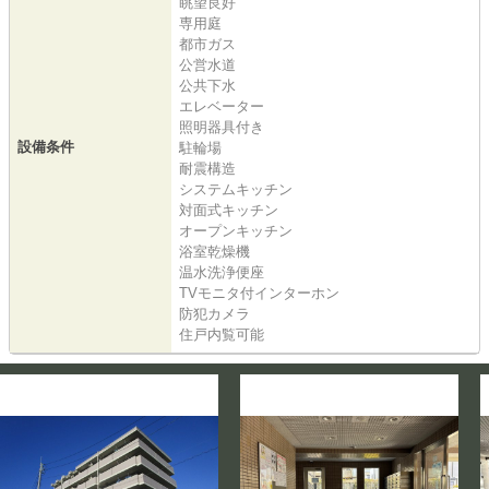
眺望良好
専用庭
都市ガス
公営水道
公共下水
エレベーター
照明器具付き
設備条件
駐輪場
耐震構造
システムキッチン
対面式キッチン
オープンキッチン
浴室乾燥機
温水洗浄便座
TVモニタ付インターホン
防犯カメラ
住戸内覧可能