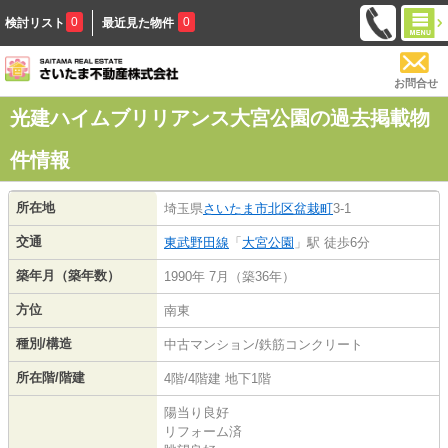
0
0
検討リスト
最近見た物件
お問合せ
光建ハイムブリリアンス大宮公園の過去掲載物
件情報
所在地
埼玉県
さいたま市北区
盆栽町
3-1
交通
東武野田線
「
大宮公園
」駅 徒歩6分
築年月（築年数）
1990年 7月（築36年）
方位
南東
種別/構造
中古マンション/鉄筋コンクリート
所在階/階建
4階/4階建 地下1階
陽当り良好
リフォーム済