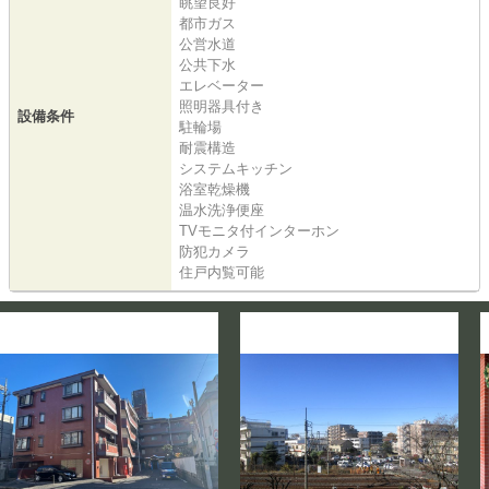
眺望良好
都市ガス
公営水道
公共下水
エレベーター
照明器具付き
設備条件
駐輪場
耐震構造
システムキッチン
浴室乾燥機
温水洗浄便座
TVモニタ付インターホン
防犯カメラ
住戸内覧可能