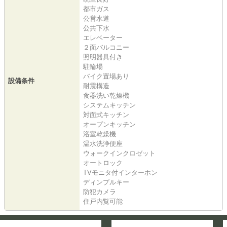
都市ガス
公営水道
公共下水
エレベーター
２面バルコニー
照明器具付き
駐輪場
バイク置場あり
設備条件
耐震構造
食器洗い乾燥機
システムキッチン
対面式キッチン
オープンキッチン
浴室乾燥機
温水洗浄便座
ウォークインクロゼット
オートロック
TVモニタ付インターホン
ディンプルキー
防犯カメラ
住戸内覧可能