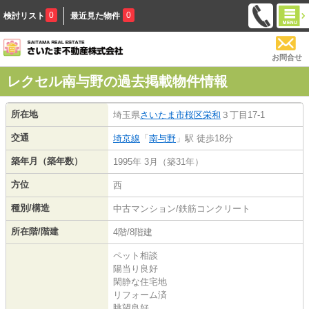
0
0
検討リスト
最近見た物件
お問合せ
レクセル南与野の過去掲載物件情報
所在地
埼玉県
さいたま市桜区
栄和
３丁目17-1
交通
埼京線
「
南与野
」駅 徒歩18分
築年月（築年数）
1995年 3月（築31年）
方位
西
種別/構造
中古マンション/鉄筋コンクリート
所在階/階建
4階/8階建
ペット相談
陽当り良好
閑静な住宅地
リフォーム済
眺望良好