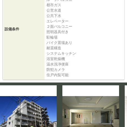
都市ガス
公営水道
公共下水
エレベーター
２面バルコニー
設備条件
照明器具付き
駐輪場
バイク置場あり
耐震構造
システムキッチン
浴室乾燥機
温水洗浄便座
防犯カメラ
住戸内覧可能