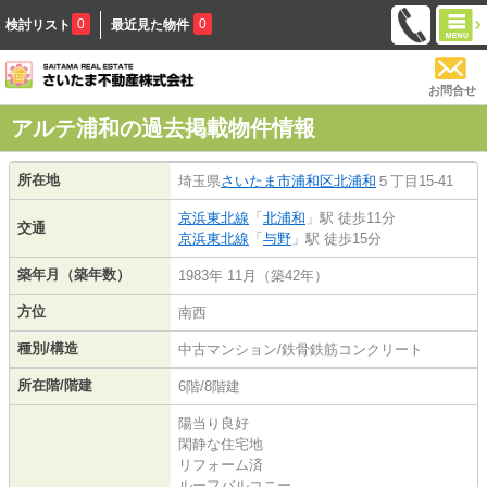
0
0
検討リスト
最近見た物件
お問合せ
アルテ浦和の過去掲載物件情報
所在地
埼玉県
さいたま市浦和区
北浦和
５丁目15-41
京浜東北線
「
北浦和
」駅 徒歩11分
交通
京浜東北線
「
与野
」駅 徒歩15分
築年月（築年数）
1983年 11月（築42年）
方位
南西
種別/構造
中古マンション/鉄骨鉄筋コンクリート
所在階/階建
6階/8階建
陽当り良好
閑静な住宅地
リフォーム済
ルーフバルコニー