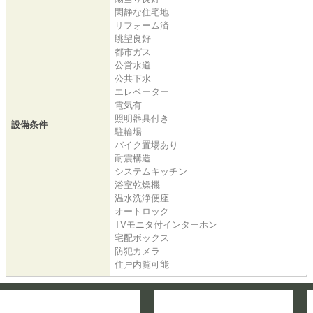
閑静な住宅地
リフォーム済
眺望良好
都市ガス
公営水道
公共下水
エレベーター
電気有
照明器具付き
設備条件
駐輪場
バイク置場あり
耐震構造
システムキッチン
浴室乾燥機
温水洗浄便座
オートロック
TVモニタ付インターホン
宅配ボックス
防犯カメラ
住戸内覧可能