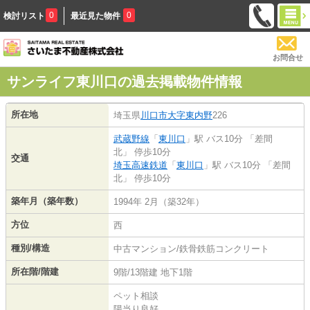
0
0
検討リスト
最近見た物件
お問合せ
サンライフ東川口の過去掲載物件情報
所在地
埼玉県
川口市
大字東内野
226
武蔵野線
「
東川口
」駅 バス10分 「差間
北」 停歩10分
交通
埼玉高速鉄道
「
東川口
」駅 バス10分 「差間
北」 停歩10分
築年月（築年数）
1994年 2月（築32年）
方位
西
種別/構造
中古マンション/鉄骨鉄筋コンクリート
所在階/階建
9階/13階建 地下1階
ペット相談
陽当り良好