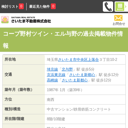
0
0
検討リスト
最近見た物件
お問合せ
コープ野村ツイン・エル与野の過去掲載物件情
報
所在地
埼玉県
さいたま市中央区
上落合
３丁目10-2
埼京線
「
北与野
」駅 徒歩5分
交通
京浜東北線
「
さいたま新都心
」駅 徒歩12分
高崎線
「
さいたま新都心
」駅 徒歩12分
築年月（築年数）
1987年 1月（築39年）
方位
南西
種別/構造
中古マンション/鉄骨鉄筋コンクリート
所在階/階建
8階/10階建