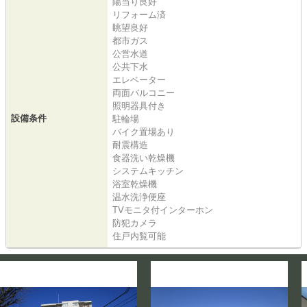
陽当り良好
リフォーム済
眺望良好
都市ガス
公営水道
公共下水
エレベーター
両面バルコニー
照明器具付き
設備条件
駐輪場
バイク置場あり
耐震構造
食器洗い乾燥機
システムキッチン
浴室乾燥機
温水洗浄便座
TVモニタ付インターホン
防犯カメラ
住戸内覧可能