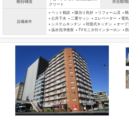
種別/構造
所在階/階
クリート
ペット相談
陽当り良好
リフォーム済
眺
公共下水
二重サッシ
エレベーター
電気
設備条件
システムキッチン
対面式キッチン
オープ
温水洗浄便座
TVモニタ付インターホン
防