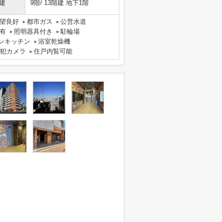
建
9階/ 13階建 地下1階
望良好
都市ガス
公営水道
有
照明器具付き
駐輪場
ンキッチン
浴室乾燥機
犯カメラ
住戸内覧可能