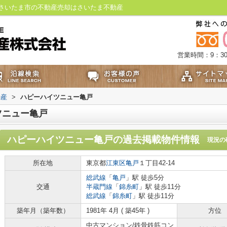
さいたま市の不動産売却はさいたま不動産
営業時間：9：30
動産
>
ハピーハイツニュー亀戸
ツニュー亀戸
ハピーハイツニュー亀戸
の過去掲載物件情報
現況の
所在地
東京都
江東区
亀戸
１丁目42-14
総武線
「
亀戸
」駅 徒歩5分
交通
半蔵門線
「
錦糸町
」駅 徒歩11分
総武線
「
錦糸町
」駅 徒歩11分
築年月（築年数）
1981年 4月 ( 築45年 )
方位
中古マンション/鉄骨鉄筋コン