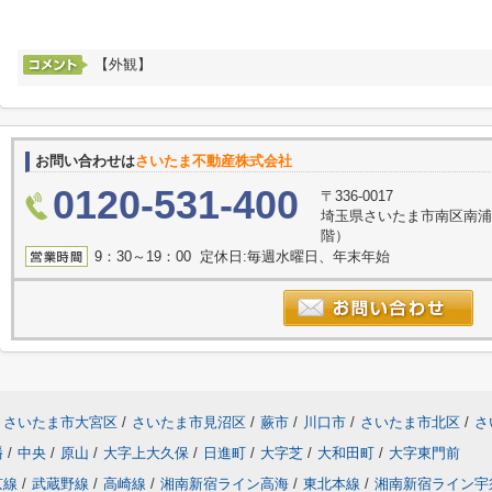
【外観】
お問い合わせは
さいたま不動産株式会社
0120-531-400
〒336-0017
埼玉県さいたま市南区南浦
階）
9：30～19：00 定休日:毎週水曜日、年末年始
さいたま市大宮区
/
さいたま市見沼区
/
蕨市
/
川口市
/
さいたま市北区
/
さ
幡
/
中央
/
原山
/
大字上大久保
/
日進町
/
大字芝
/
大和田町
/
大字東門前
京線
/
武蔵野線
/
高崎線
/
湘南新宿ライン高海
/
東北本線
/
湘南新宿ライン宇