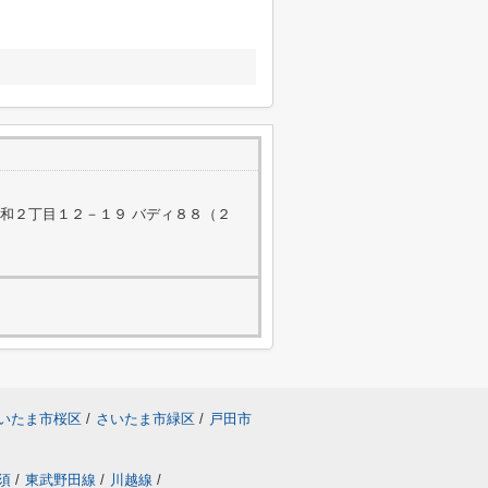
和２丁目１２－１９ バディ８８（２
いたま市桜区
/
さいたま市緑区
/
戸田市
須
/
東武野田線
/
川越線
/