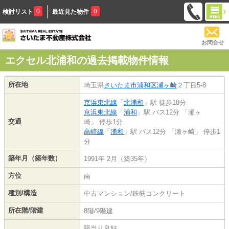
0
0
検討リスト
最近見た物件
お問合せ
エクセル北浦和の過去掲載物件情報
所在地
埼玉県
さいたま市浦和区
瀬ヶ崎
２丁目5-8
京浜東北線
「
北浦和
」駅 徒歩18分
京浜東北線
「
浦和
」駅 バス12分 「瀬ヶ
交通
崎」 停歩1分
高崎線
「
浦和
」駅 バス12分 「瀬ヶ崎」 停歩1
分
築年月（築年数）
1991年 2月（築35年）
方位
南
種別/構造
中古マンション/鉄筋コンクリート
所在階/階建
8階/9階建
陽当り良好