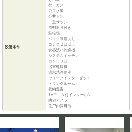
都市ガス
公営水道
公共下水
二重サッシ
照明器具付き
駐輪場
バイク置場あり
コンロ２口以上
設備条件
食器洗い乾燥機
システムキッチン
コンロ３口
浴室乾燥機
温水洗浄便座
ウォークインクロゼット
トランクルーム
収納豊富
TVモニタ付インターホン
防犯カメラ
住戸内覧可能