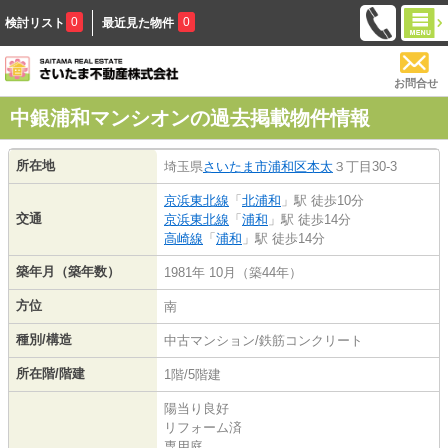
0
0
検討リスト
最近見た物件
お問合せ
中銀浦和マンシオンの過去掲載物件情報
所在地
埼玉県
さいたま市浦和区
本太
３丁目30-3
京浜東北線
「
北浦和
」駅 徒歩10分
交通
京浜東北線
「
浦和
」駅 徒歩14分
高崎線
「
浦和
」駅 徒歩14分
築年月（築年数）
1981年 10月（築44年）
方位
南
種別/構造
中古マンション/鉄筋コンクリート
所在階/階建
1階/5階建
陽当り良好
リフォーム済
専用庭