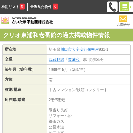
0
0
検討リスト
最近見た物件
お問合せ
クリオ東浦和壱番館の過去掲載物件情報
所在地
埼玉県
川口市
大字安行領根岸
931-1
交通
武蔵野線
「
東浦和
」駅 徒歩25分
築年月（築年数）
1989年 5月（築37年）
方位
南
種別/構造
中古マンション/鉄筋コンクリート
所在階/階建
2階/5階建
陽当り良好
リフォーム済
都市ガス
公営水道
公共下水