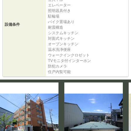
エレベーター
照明器具付き
駐輪場
バイク置場あり
設備条件
耐震構造
システムキッチン
対面式キッチン
オープンキッチン
温水洗浄便座
ウォークインクロゼット
TVモニタ付インターホン
防犯カメラ
住戸内覧可能