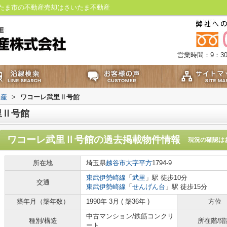
たま市の不動産売却はさいたま不動産
営業時間：9：30
動産
>
ワコーレ武里Ⅱ号館
里Ⅱ号館
ワコーレ武里Ⅱ号館
の過去掲載物件情報
現況の確認は
所在地
埼玉県
越谷市
大字平方
1794-9
東武伊勢崎線
「
武里
」駅 徒歩10分
交通
東武伊勢崎線
「
せんげん台
」駅 徒歩15分
築年月（築年数）
1990年 3月 ( 築36年 )
方位
中古マンション/鉄筋コンクリ
種別/構造
所在階/階
ート