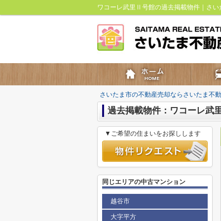
ワコーレ武里Ⅱ号館の過去掲載物件｜さい
さいたま市の不動産売却ならさいたま不
過去掲載物件：ワコーレ武
▼ご希望の住まいをお探しします
同じエリアの中古マンション
越谷市
大字平方