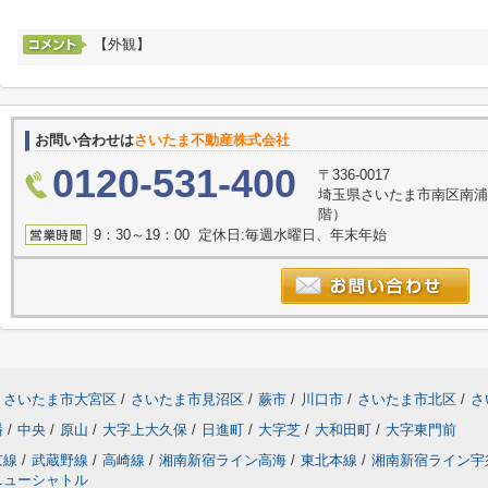
【外観】
お問い合わせは
さいたま不動産株式会社
0120-531-400
〒336-0017
埼玉県さいたま市南区南浦
階）
9：30～19：00 定休日:毎週水曜日、年末年始
さいたま市大宮区
/
さいたま市見沼区
/
蕨市
/
川口市
/
さいたま市北区
/
さ
幡
/
中央
/
原山
/
大字上大久保
/
日進町
/
大字芝
/
大和田町
/
大字東門前
京線
/
武蔵野線
/
高崎線
/
湘南新宿ライン高海
/
東北本線
/
湘南新宿ライン宇
ニューシャトル