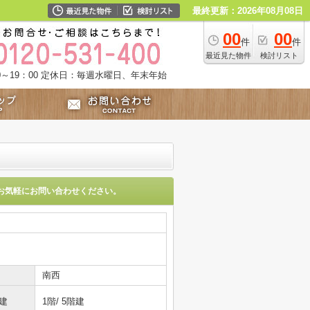
最終更新：2026年08月08日
00
00
件
件
最近見た物件
検討リスト
～19：00
定休日：毎週水曜日、年末年始
お気軽にお問い合わせください。
南西
建
1階/ 5階建