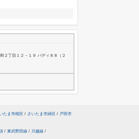
和２丁目１２－１９ バディ８８（２
いたま市桜区
/
さいたま市緑区
/
戸田市
須
/
東武野田線
/
川越線
/