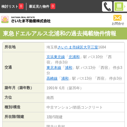
0
0
検討リスト
最近見た物件
お問合せ
東急ドエルアルス北浦和の過去掲載物件情報
所在地
埼玉県
さいたま市緑区
大字三室
1684
京浜東北線
「
北浦和
」駅 バス10分 「西
宿」 停歩3分
交通
東北本線
「
浦和
」駅 バス13分 「西宿」 停歩3
分
高崎線
「
浦和
」駅 バス13分 「西宿」 停歩3分
築年月（築年数）
1991年 6月（築35年）
方位
南西
種別/構造
中古マンション/鉄筋コンクリート
所在階/階建
1階/5階建
陽当り良好