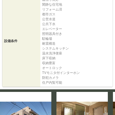
閑静な住宅地
リフォーム済
都市ガス
公営水道
公共下水
エレベーター
照明器具付き
駐輪場
設備条件
耐震構造
システムキッチン
温水洗浄便座
床下収納
収納豊富
オートロック
TVモニタ付インターホン
防犯カメラ
住戸内覧可能