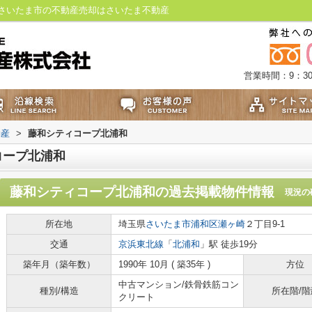
さいたま市の不動産売却はさいたま不動産
営業時間：9：30
動産
>
藤和シティコープ北浦和
コープ北浦和
藤和シティコープ北浦和
の過去掲載物件情報
現況の
所在地
埼玉県
さいたま市浦和区
瀬ヶ崎
２丁目9-1
交通
京浜東北線
「
北浦和
」駅 徒歩19分
築年月（築年数）
1990年 10月 ( 築35年 )
方位
中古マンション/鉄骨鉄筋コン
種別/構造
所在階/階
クリート