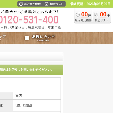
最終更新：2026年08月09日
00
00
件
件
最近見た物件
検討リスト
～19：00
定休日：毎週水曜日、年末年始
確認はお気軽にお問い合わせください。
南西
建
5階/ 11階建