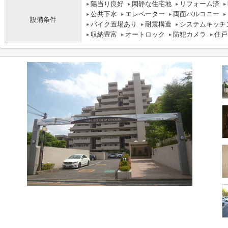
陽当り良好
閑静な住宅地
リフォーム済
公共下水
エレベーター
両面バルコニー
設備条件
バイク置場あり
耐震構造
システムキッチ
収納豊富
オートロック
防犯カメラ
住戸