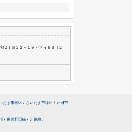
和２丁目１２－１９ バディ８８（２
いたま市桜区
/
さいたま市緑区
/
戸田市
須
/
東武野田線
/
川越線
/