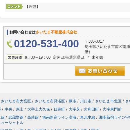
【外観】
お問い合わせは
さいたま不動産株式会社
0120-531-400
〒336-0017
埼玉県さいたま市南区南浦
階）
9：30～19：00 定休日:毎週水曜日、年末年始
さいたま市大宮区
/
さいたま市見沼区
/
蕨市
/
川口市
/
さいたま市北区
/
さ
幡
/
中央
/
原山
/
大字上大久保
/
日進町
/
大字芝
/
大和田町
/
大字東門前
京線
/
武蔵野線
/
高崎線
/
湘南新宿ライン高海
/
東北本線
/
湘南新宿ライン宇
ニューシャトル