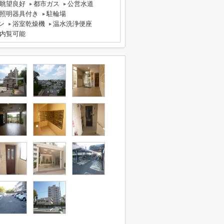
眺望良好
都市ガス
公営水道
照明器具付き
駐輪場
ン
浴室乾燥機
温水洗浄便座
内覧可能