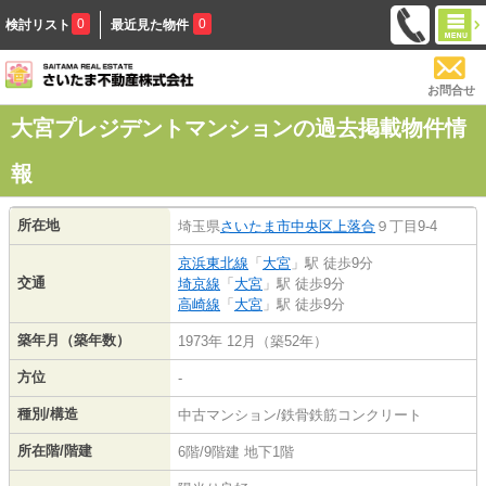
0
0
検討リスト
最近見た物件
お問合せ
大宮プレジデントマンションの過去掲載物件情
報
所在地
埼玉県
さいたま市中央区
上落合
９丁目9-4
京浜東北線
「
大宮
」駅 徒歩9分
交通
埼京線
「
大宮
」駅 徒歩9分
高崎線
「
大宮
」駅 徒歩9分
築年月（築年数）
1973年 12月（築52年）
方位
-
種別/構造
中古マンション/鉄骨鉄筋コンクリート
所在階/階建
6階/9階建 地下1階