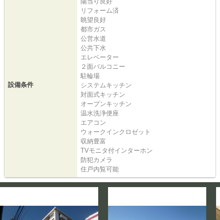
陽当り良好
リフォーム済
眺望良好
都市ガス
公営水道
公共下水
エレベーター
２面バルコニー
駐輪場
設備条件
システムキッチン
対面式キッチン
オープンキッチン
温水洗浄便座
エアコン
ウォークインクロゼット
収納豊富
TVモニタ付インターホン
防犯カメラ
住戸内覧可能