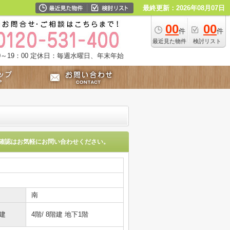
最終更新：2026年08月07日
00
00
件
件
最近見た物件
検討リスト
～19：00
定休日：毎週水曜日、年末年始
確認はお気軽にお問い合わせください。
南
建
4階/ 8階建 地下1階