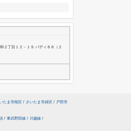
和２丁目１２－１９ バディ８８（２
いたま市桜区
/
さいたま市緑区
/
戸田市
須
/
東武野田線
/
川越線
/