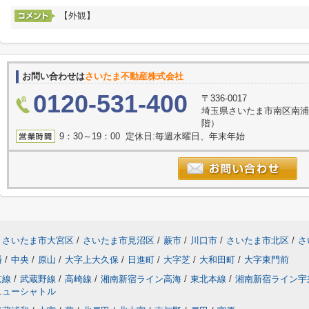
【外観】
お問い合わせは
さいたま不動産株式会社
0120-531-400
〒336-0017
埼玉県さいたま市南区南浦
階）
9：30～19：00 定休日:毎週水曜日、年末年始
さいたま市大宮区
/
さいたま市見沼区
/
蕨市
/
川口市
/
さいたま市北区
/
さ
幡
/
中央
/
原山
/
大字上大久保
/
日進町
/
大字芝
/
大和田町
/
大字東門前
京線
/
武蔵野線
/
高崎線
/
湘南新宿ライン高海
/
東北本線
/
湘南新宿ライン宇
ニューシャトル