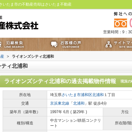
さいたま市の不動産売却はさいたま不動産
営業時間：9：30
動産
>
ライオンズシティ北浦和
シティ北浦和
ライオンズシティ北浦和
の過去掲載物件情報
現況の
所在地
埼玉県
さいたま市浦和区
北浦和
１丁目
交通
京浜東北線
「
北浦和
」駅 徒歩4分
築年月（築年数）
1997年 6月 ( 築29年 )
方位
中古マンション/鉄筋コンクリ
種別/構造
所在階/階
ート