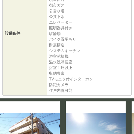
都市ガス
公営水道
公共下水
エレベーター
照明器具付き
設備条件
駐輪場
バイク置場あり
耐震構造
システムキッチン
浴室乾燥機
温水洗浄便座
浴室１坪以上
収納豊富
TVモニタ付インターホン
防犯カメラ
住戸内覧可能