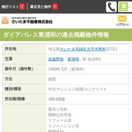
0
0
検討リスト
最近見た物件
お問合せ
ダイアパレス東浦和の過去掲載物件情報
所在地
埼玉県
さいたま市緑区
大字大間木
1573-2
交通
武蔵野線
「
東浦和
」駅 徒歩8分
築年月（築年数）
1990年 5月（築36年）
方位
南西
種別/構造
中古マンション/鉄筋コンクリート
所在階/階建
4階/4階建
陽当り良好
閑静な住宅地
リフォーム済
リノベーション済
眺望良好