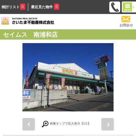
0
0
検討リスト
最近見た物件
お問合せ
セイムス 南浦和店
前
次
画像タップで拡大表示【
1
/1】