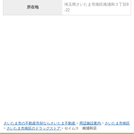
埼玉県さいたま市南区南浦和３丁目8
所在地
-22
さいたま市の不動産売却ならさいたま不動産
>
周辺施設案内
>
さいたま市南区
>
さいたま市南区のドラッグストア
>
セイムス 南浦和店