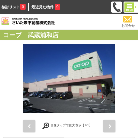
0
0
検討リスト
最近見た物件
お問合せ
コープ 武蔵浦和店
前
次
画像タップで拡大表示【
1
/1】