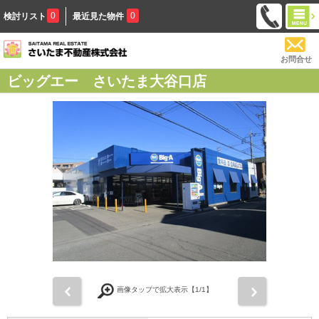
0
0
検討リスト
最近見た物件
お問合せ
ビッグエー さいたま大谷口店
前
次
画像タップで拡大表示【
1
/1】