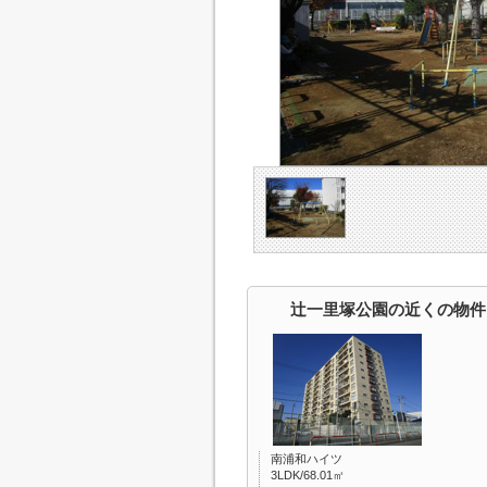
辻一里塚公園の近くの物件
南浦和ハイツ
3LDK/68.01㎡