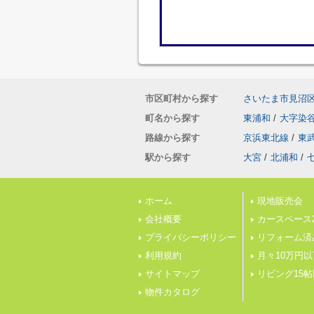
市区町村から探す
さいたま市見沼
町名から探す
東浦和
/
大字染
路線から探す
京浜東北線
/
東
駅から探す
大宮
/
北浦和
/
ホーム
現地販売会
会社概要
カースペース
プライバシーポリシー
リフォーム済
利用規約
月々10万円以
サイトマップ
リビング15
物件カタログ