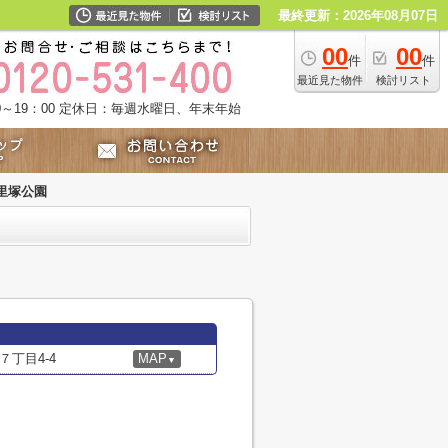
最終更新：2026年08月07日
00
00
件
件
最近見た物件
検討リスト
～19：00
定休日：毎週水曜日、年末年始
里塚公園
丁目4-4
MAP
▼