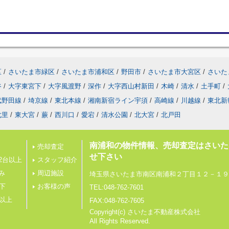
区
/
さいたま市緑区
/
さいたま市浦和区
/
野田市
/
さいたま市大宮区
/
さいた
谷
/
大字東宮下
/
大字風渡野
/
深作
/
大字西山村新田
/
木崎
/
清水
/
土手町
/
武野田線
/
埼京線
/
東北本線
/
湘南新宿ライン宇須
/
高崎線
/
川越線
/
東北新
七里
/
東大宮
/
蕨
/
西川口
/
愛宕
/
清水公園
/
北大宮
/
北戸田
南浦和の物件情報、売却査定はさいた
売却査定
せ下さい
2台以上
スタッフ紹介
み
周辺施設
埼玉県さいたま市南区南浦和２丁目１２－１９
下
お客様の声
TEL:048-762-7601
帖以上
FAX:048-762-7605
Copyright(c) さいたま不動産株式会社
All Rights Reserved.