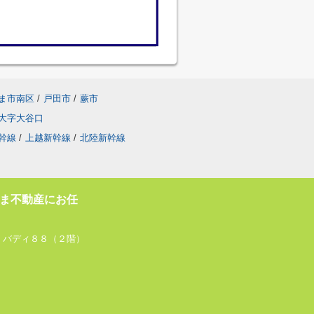
ま市南区
/
戸田市
/
蕨市
大字大谷口
幹線
/
上越新幹線
/
北陸新幹線
ま不動産にお任
 バディ８８（２階）