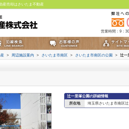
動産売却はさいたま不動産
営業時間：9：30
動産
>
周辺施設案内
>
さいたま市南区
>
さいたま市南区の公園
>
辻一
辻一里塚公園の詳細情報
所在地
埼玉県さいたま市南区辻７