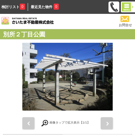
0
0
検討リスト
最近見た物件
お問合せ
別所２丁目公園
前
次
画像タップで拡大表示【
1
/1】