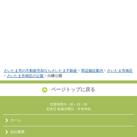
さいたま市の不動産売却ならさいたま不動産
>
周辺施設案内
>
さいたま市南区
>
さいたま市南区の公園
>
白幡公園
ページトップに戻る
営業時間:9：30～19：00
定休日:毎週水曜日、年末年始
ホーム
会社概要