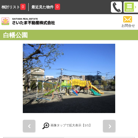
0
0
検討リスト
最近見た物件
お問合せ
白幡公園
前
次
画像タップで拡大表示【
1
/1】