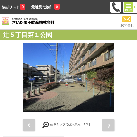
0
0
検討リスト
最近見た物件
お問合せ
辻５丁目第１公園
前
次
画像タップで拡大表示【
1
/1】