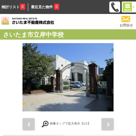
0
0
検討リスト
最近見た物件
お問合せ
さいたま市立岸中学校
前
次
画像タップで拡大表示【
1
/1】